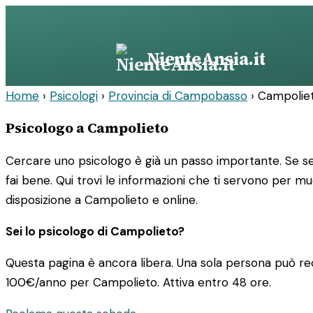
Vai
al
contenuto
NienteAnsia.it
Home
›
Psicologi
›
Provincia di Campobasso
›
Campolie
Psicologo a Campolieto
Cercare uno psicologo è già un passo importante. Se sei
fai bene. Qui trovi le informazioni che ti servono per m
disposizione a Campolieto e online.
Sei lo psicologo di Campolieto?
Questa pagina è ancora libera. Una sola persona può rec
100€/anno
per Campolieto. Attiva entro 48 ore.