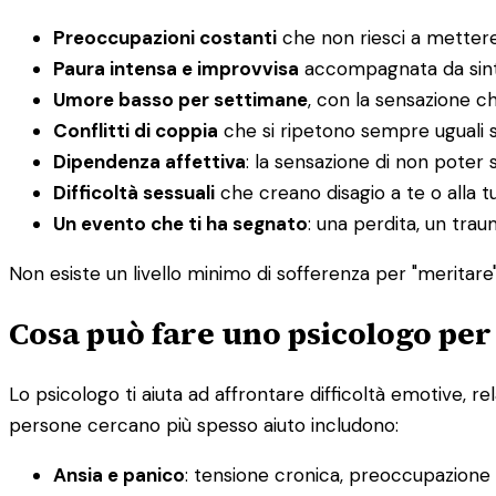
Preoccupazioni costanti
che non riesci a mettere
Paura intensa e improvvisa
accompagnata da sintom
Umore basso per settimane
, con la sensazione c
Conflitti di coppia
che si ripetono sempre uguali 
Dipendenza affettiva
: la sensazione di non poter s
Difficoltà sessuali
che creano disagio a te o alla t
Un evento che ti ha segnato
: una perdita, un tra
Non esiste un livello minimo di sofferenza per "meritare" 
Cosa può fare uno psicologo per
Lo psicologo ti aiuta ad affrontare difficoltà emotive, re
persone cercano più spesso aiuto includono:
Ansia e panico
: tensione cronica, preoccupazione in