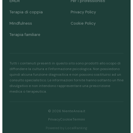
EMDR
Per i professionisti
Terapia di coppia
Privacy Policy
Mindfulness
Cookie Policy
Terapia familiare
Tutti i contenuti presenti in questo sito sono prodotti allo scopo di
diffondere la cultura e l'informazione psicologica. Non possiedono
quindi alcuna funzione diagnostica e non possono sostituirsi ad un
consulto specialistico. Le informazioni fornite hanno soltanto un fine
divulgativo e non intendono rappresentare una prescrizione
medica o terapeutica.
© 2026 NienteAnsia.it
Privacy
Cookie
Termini
Powered by LocalRanking