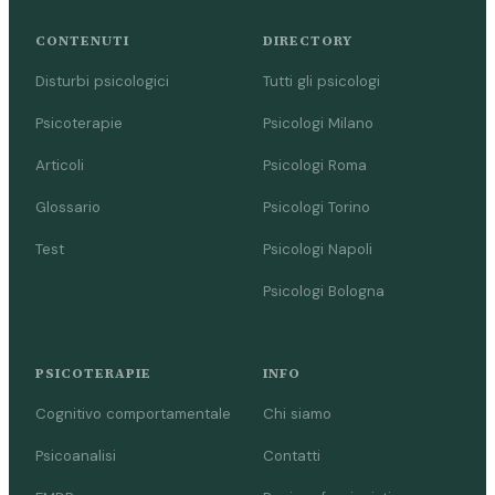
CONTENUTI
DIRECTORY
Disturbi psicologici
Tutti gli psicologi
Psicoterapie
Psicologi Milano
Articoli
Psicologi Roma
Glossario
Psicologi Torino
Test
Psicologi Napoli
Psicologi Bologna
PSICOTERAPIE
INFO
Cognitivo comportamentale
Chi siamo
Psicoanalisi
Contatti