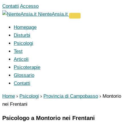
Vai
Contatti
Accesso
al
NienteAnsia.it
contenuto
Homepage
Disturbi
Psicologi
Test
Articoli
Psicoterapie
Glossario
Contatti
Home
›
Psicologi
›
Provincia di Campobasso
›
Montorio
nei Frentani
Psicologo a Montorio nei Frentani