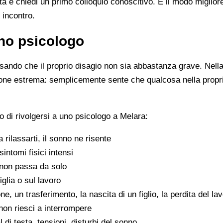
ista e chiedi un primo colloquio conoscitivo. È il modo miglio
 incontro.
no psicologo
ando che il proprio disagio non sia abbastanza grave. Nella 
zione estrema: semplicemente sente che qualcosa nella propr
 di rivolgersi a uno psicologo a Melara:
 a rilassarti, il sonno ne risente
sintomi fisici intensi
non passa da solo
iglia o sul lavoro
e, un trasferimento, la nascita di un figlio, la perdita del la
on riesci a interrompere
di testa, tensioni, disturbi del sonno