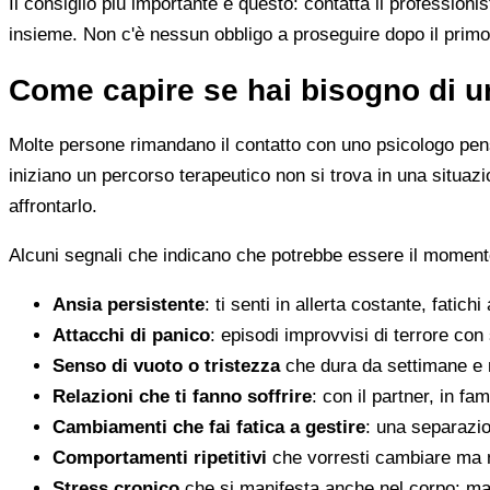
Il consiglio più importante è questo: contatta il profession
insieme. Non c'è nessun obbligo a proseguire dopo il primo
Come capire se hai bisogno di u
Molte persone rimandano il contatto con uno psicologo pens
iniziano un percorso terapeutico non si trova in una situa
affrontarlo.
Alcuni segnali che indicano che potrebbe essere il momento
Ansia persistente
: ti senti in allerta costante, fatichi
Attacchi di panico
: episodi improvvisi di terrore con 
Senso di vuoto o tristezza
che dura da settimane e 
Relazioni che ti fanno soffrire
: con il partner, in fam
Cambiamenti che fai fatica a gestire
: una separazion
Comportamenti ripetitivi
che vorresti cambiare ma n
Stress cronico
che si manifesta anche nel corpo: mal 