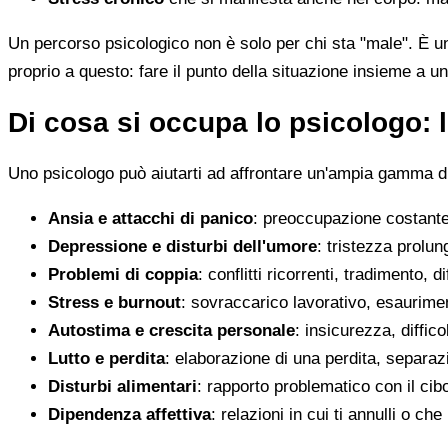
Un percorso psicologico non è solo per chi sta "male". È u
proprio a questo: fare il punto della situazione insieme a un
Di cosa si occupa lo psicologo: l
Uno psicologo può aiutarti ad affrontare un'ampia gamma di 
Ansia e attacchi di panico
: preoccupazione costante,
Depressione e disturbi dell'umore
: tristezza prolun
Problemi di coppia
: conflitti ricorrenti, tradimento, 
Stress e burnout
: sovraccarico lavorativo, esaurimen
Autostima e crescita personale
: insicurezza, diffic
Lutto e perdita
: elaborazione di una perdita, separaz
Disturbi alimentari
: rapporto problematico con il cib
Dipendenza affettiva
: relazioni in cui ti annulli o c