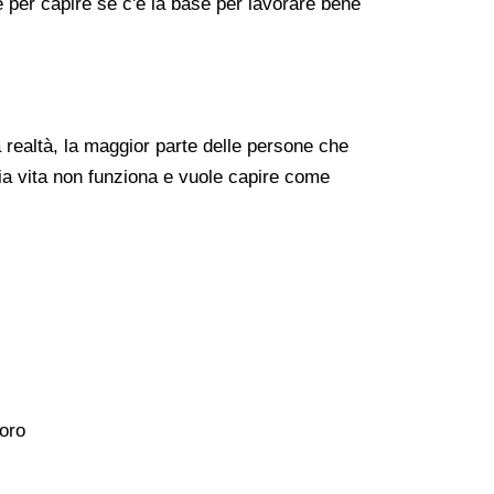
re per capire se c'è la base per lavorare bene
realtà, la maggior parte delle persone che
ia vita non funziona e vuole capire come
voro