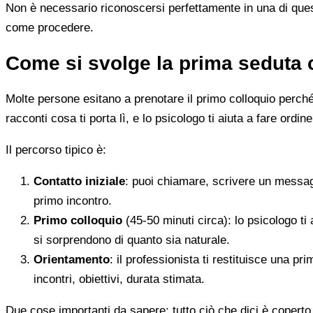
Non è necessario riconoscersi perfettamente in una di quest
come procedere.
Come si svolge la prima seduta 
Molte persone esitano a prenotare il primo colloquio perché
racconti cosa ti porta lì, e lo psicologo ti aiuta a fare ordine
Il percorso tipico è:
Contatto iniziale
: puoi chiamare, scrivere un messag
primo incontro.
Primo colloquio
(45-50 minuti circa): lo psicologo ti 
si sorprendono di quanto sia naturale.
Orientamento
: il professionista ti restituisce una p
incontri, obiettivi, durata stimata.
Due cose importanti da sapere: tutto ciò che dici è coperto 