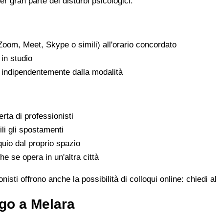
er gran parte dei disturbi psicologici.
Zoom, Meet, Skype o simili) all'orario concordato
in studio
, indipendentemente dalla modalità
rta di professionisti
ili gli spostamenti
uio dal proprio spazio
he se opera in un'altra città
isti offrono anche la possibilità di colloqui online: chiedi 
go a Melara