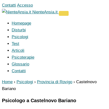
Vai
Contatti
Accesso
al
NienteAnsia.it
contenuto
Homepage
Disturbi
Psicologi
Test
Articoli
Psicoterapie
Glossario
Contatti
Home
›
Psicologi
›
Provincia di Rovigo
›
Castelnovo
Bariano
Psicologo a Castelnovo Bariano