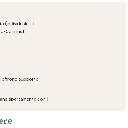
a (individuale, di
45-50 minuti.
ici offrono supporto
rlane apertamente con il
pere