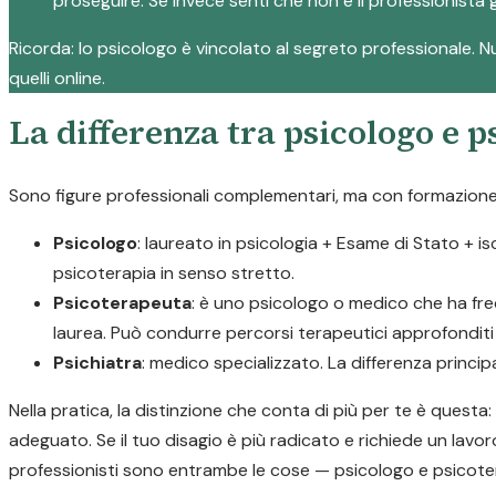
proseguire. Se invece senti che non è il professionista g
Ricorda: lo psicologo è vincolato al segreto professionale. Nul
quelli online.
La differenza tra psicologo e 
Sono figure professionali complementari, ma con formazione e
Psicologo
: laureato in psicologia + Esame di Stato + i
psicoterapia in senso stretto.
Psicoterapeuta
: è uno psicologo o medico che ha fre
laurea. Può condurre percorsi terapeutici approfonditi p
Psichiatra
: medico specializzato. La differenza princi
Nella pratica, la distinzione che conta di più per te è quest
adeguato. Se il tuo disagio è più radicato e richiede un lavor
professionisti sono entrambe le cose — psicologo e psicote