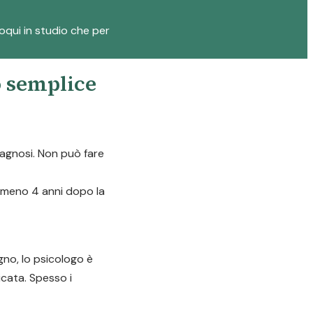
loqui in studio che per
o semplice
diagnosi. Non può fare
almeno 4 anni dopo la
gno, lo psicologo è
icata. Spesso i