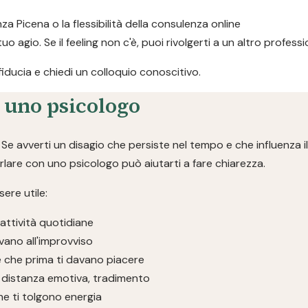
nza Picena o la flessibilità della consulenza online
 tuo agio. Se il feeling non c'è, puoi rivolgerti a un altro profe
 fiducia e chiedi un colloquio conoscitivo.
a uno psicologo
e avverti un disagio che persiste nel tempo e che influenza il
parlare con uno psicologo può aiutarti a fare chiarezza.
ere utile:
 attività quotidiane
vano all'improvviso
se che prima ti davano piacere
ivi, distanza emotiva, tradimento
che ti tolgono energia