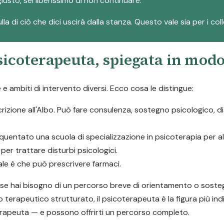
iusto, sei liberissimo di non continuare.
la di ciò che dici uscirà dalla stanza. Questo vale sia per i col
psicoterapeuta, spiegata in mod
 ambiti di intervento diversi. Ecco cosa le distingue:
scrizione all'Albo. Può fare consulenza, sostegno psicologico, 
quentato una scuola di specializzazione in psicoterapia per 
er trattare disturbi psicologici.
pale è che può prescrivere farmaci.
a: se hai bisogno di un percorso breve di orientamento o soste
o terapeutico strutturato, il psicoterapeuta è la figura più ind
rapeuta — e possono offrirti un percorso completo.