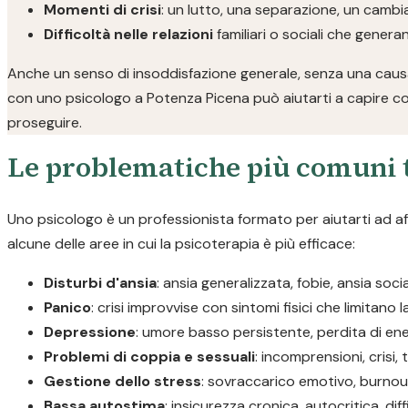
Momenti di crisi
: un lutto, una separazione, un camb
Difficoltà nelle relazioni
familiari o sociali che gener
Anche un senso di insoddisfazione generale, senza una causa
con uno psicologo a Potenza Picena può aiutarti a capire co
proseguire.
Le problematiche più comuni t
Uno psicologo è un professionista formato per aiutarti ad a
alcune delle aree in cui la psicoterapia è più efficace:
Disturbi d'ansia
: ansia generalizzata, fobie, ansia soc
Panico
: crisi improvvise con sintomi fisici che limitano 
Depressione
: umore basso persistente, perdita di ene
Problemi di coppia e sessuali
: incomprensioni, crisi, 
Gestione dello stress
: sovraccarico emotivo, burnout
Bassa autostima
: insicurezza cronica, autocritica, diff