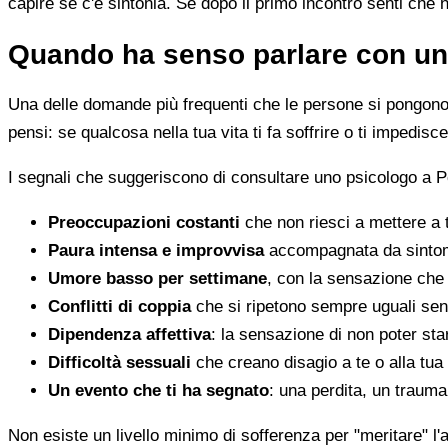
capire se c'è sintonia. Se dopo il primo incontro senti che 
Quando ha senso parlare con un
Una delle domande più frequenti che le persone si pongono 
pensi: se qualcosa nella tua vita ti fa soffrire o ti impedi
I segnali che suggeriscono di consultare uno psicologo a P
Preoccupazioni costanti
che non riesci a mettere a 
Paura intensa e improvvisa
accompagnata da sintomi 
Umore basso per settimane
, con la sensazione che 
Conflitti di coppia
che si ripetono sempre uguali sen
Dipendenza affettiva
: la sensazione di non poter star
Difficoltà sessuali
che creano disagio a te o alla tua
Un evento che ti ha segnato
: una perdita, un traum
Non esiste un livello minimo di sofferenza per "meritare" l'