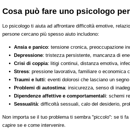
Cosa può fare uno psicologo per
Lo psicologo ti aiuta ad affrontare difficoltà emotive, relaz
persone cercano più spesso aiuto includono:
Ansia e panico
: tensione cronica, preoccupazione inco
Depressione
: tristezza persistente, mancanza di en
Crisi di coppia
: litigi continui, distanza emotiva, infed
Stress
: pressione lavorativa, familiare o economica 
Traumi e lutti
: eventi dolorosi che lasciano un segno d
Problemi di autostima
: insicurezza, senso di inadegu
Dipendenze affettive e comportamentali
: schemi re
Sessualità
: difficoltà sessuali, calo del desiderio, pr
Non importa se il tuo problema ti sembra "piccolo": se ti fa 
capire se e come intervenire.