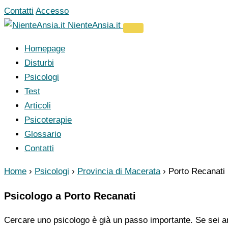
Vai
Contatti
Accesso
al
NienteAnsia.it
contenuto
Homepage
Disturbi
Psicologi
Test
Articoli
Psicoterapie
Glossario
Contatti
Home
›
Psicologi
›
Provincia di Macerata
›
Porto Recanati
Psicologo a Porto Recanati
Cercare uno psicologo è già un passo importante. Se sei ar