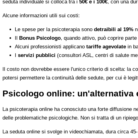
seduta individuale si colloca tra i
50€ e i 100€
, con una dur
Alcune informazioni utili sui costi:
Le spese per la psicoterapia sono
detraibili al 19%
ne
Il
Bonus Psicologo
, quando attivo, può coprire parte
Alcuni professionisti applicano
tariffe agevolate
in ba
I
servizi pubblici
(consultori ASL, centri di salute me
Il costo non dovrebbe essere l'unico criterio di scelta: la c
potersi permettere la continuità delle sedute, per cui è leg
Psicologo online: un'alternativa 
La psicoterapia online ha conosciuto una forte diffusione neg
delle problematiche psicologiche. Non si tratta di un ripiego
La seduta online si svolge in videochiamata, dura circa 45-5