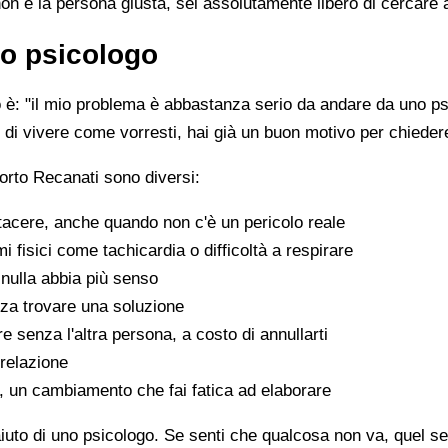
non è la persona giusta, sei assolutamente libero di cercare 
o psicologo
è: "il mio problema è abbastanza serio da andare da uno psi
sce di vivere come vorresti, hai già un buon motivo per chiede
orto Recanati sono diversi:
tacere, anche quando non c'è un pericolo reale
fisici come tachicardia o difficoltà a respirare
nulla abbia più senso
za trovare una soluzione
e senza l'altra persona, a costo di annullarti
 relazione
a, un cambiamento che fai fatica ad elaborare
aiuto di uno psicologo. Se senti che qualcosa non va, quel sen