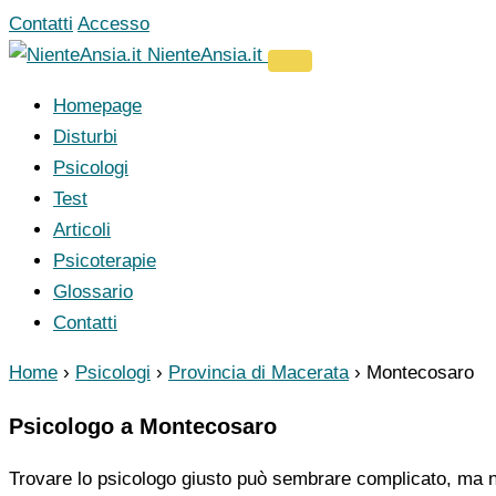
Vai
Contatti
Accesso
al
NienteAnsia.it
contenuto
Homepage
Disturbi
Psicologi
Test
Articoli
Psicoterapie
Glossario
Contatti
Home
›
Psicologi
›
Provincia di Macerata
›
Montecosaro
Psicologo a Montecosaro
Trovare lo psicologo giusto può sembrare complicato, ma no