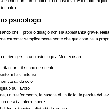
ista e chiedi un primo colloquio conoscitivo. È il modo miglio
 incontro.
no psicologo
ando che il proprio disagio non sia abbastanza grave. Nella 
zione estrema: semplicemente sente che qualcosa nella propr
o di rivolgersi a uno psicologo a Montecosaro:
 a rilassarti, il sonno ne risente
sintomi fisici intensi
non passa da solo
iglia o sul lavoro
e, un trasferimento, la nascita di un figlio, la perdita del la
on riesci a interrompere
di testa, tensioni, disturbi del sonno