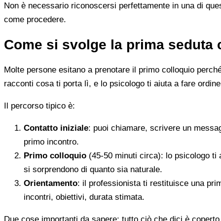
Non è necessario riconoscersi perfettamente in una di quest
come procedere.
Come si svolge la prima seduta 
Molte persone esitano a prenotare il primo colloquio perché
racconti cosa ti porta lì, e lo psicologo ti aiuta a fare ordine
Il percorso tipico è:
Contatto iniziale
: puoi chiamare, scrivere un messag
primo incontro.
Primo colloquio
(45-50 minuti circa): lo psicologo ti 
si sorprendono di quanto sia naturale.
Orientamento
: il professionista ti restituisce una p
incontri, obiettivi, durata stimata.
Due cose importanti da sapere: tutto ciò che dici è coperto 