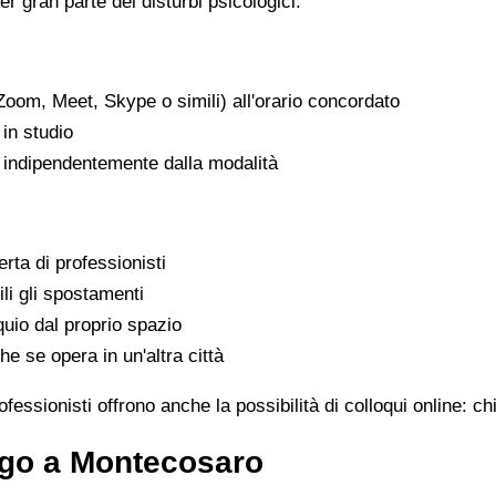
er gran parte dei disturbi psicologici.
Zoom, Meet, Skype o simili) all'orario concordato
in studio
, indipendentemente dalla modalità
rta di professionisti
ili gli spostamenti
uio dal proprio spazio
he se opera in un'altra città
essionisti offrono anche la possibilità di colloqui online: c
ogo a Montecosaro