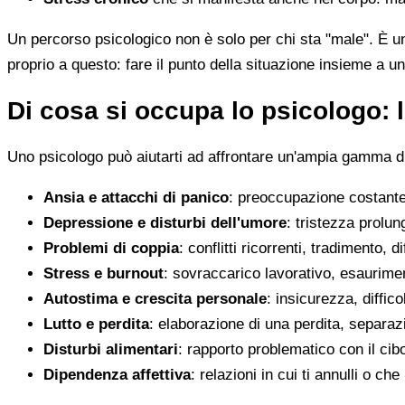
Un percorso psicologico non è solo per chi sta "male". È u
proprio a questo: fare il punto della situazione insieme a un
Di cosa si occupa lo psicologo: l
Uno psicologo può aiutarti ad affrontare un'ampia gamma di 
Ansia e attacchi di panico
: preoccupazione costante,
Depressione e disturbi dell'umore
: tristezza prolun
Problemi di coppia
: conflitti ricorrenti, tradimento, 
Stress e burnout
: sovraccarico lavorativo, esaurimen
Autostima e crescita personale
: insicurezza, diffic
Lutto e perdita
: elaborazione di una perdita, separaz
Disturbi alimentari
: rapporto problematico con il cib
Dipendenza affettiva
: relazioni in cui ti annulli o c