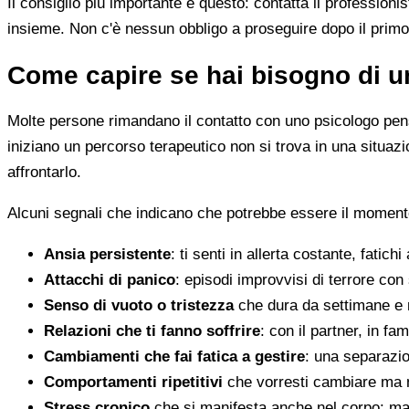
Il consiglio più importante è questo: contatta il profession
insieme. Non c'è nessun obbligo a proseguire dopo il primo
Come capire se hai bisogno di u
Molte persone rimandano il contatto con uno psicologo pens
iniziano un percorso terapeutico non si trova in una situa
affrontarlo.
Alcuni segnali che indicano che potrebbe essere il moment
Ansia persistente
: ti senti in allerta costante, fatichi
Attacchi di panico
: episodi improvvisi di terrore con 
Senso di vuoto o tristezza
che dura da settimane e 
Relazioni che ti fanno soffrire
: con il partner, in fam
Cambiamenti che fai fatica a gestire
: una separazion
Comportamenti ripetitivi
che vorresti cambiare ma n
Stress cronico
che si manifesta anche nel corpo: mal 