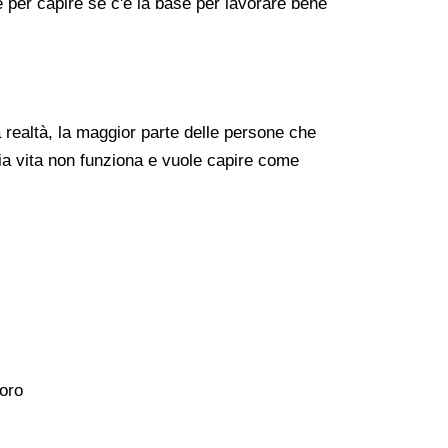
re per capire se c'è la base per lavorare bene
realtà, la maggior parte delle persone che
ia vita non funziona e vuole capire come
voro