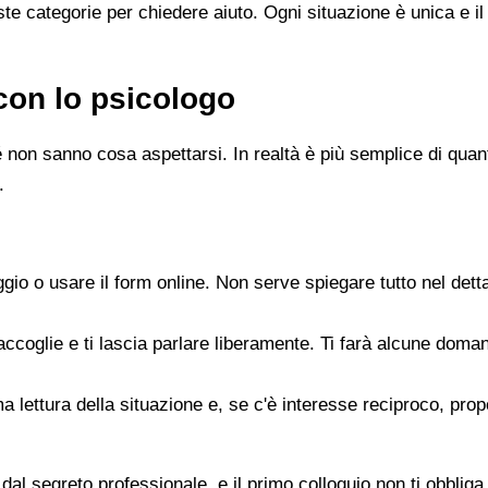
e categorie per chiedere aiuto. Ogni situazione è unica e il
con lo psicologo
 non sanno cosa aspettarsi. In realtà è più semplice di quanto
.
gio o usare il form online. Non serve spiegare tutto nel det
accoglie e ti lascia parlare liberamente. Ti farà alcune doman
rima lettura della situazione e, se c'è interesse reciproco, p
dal segreto professionale, e il primo colloquio non ti obbliga