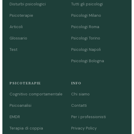
Disturbi psicologici
Tutti gli psicologi
Psicoterapie
Psicologi Milano
Articoli
Psicologi Roma
Glossario
Psicologi Torino
Test
Psicologi Napoli
Psicologi Bologna
PSICOTERAPIE
INFO
Cognitivo comportamentale
Chi siamo
Psicoanalisi
Contatti
EMDR
Per i professionisti
Terapia di coppia
Privacy Policy