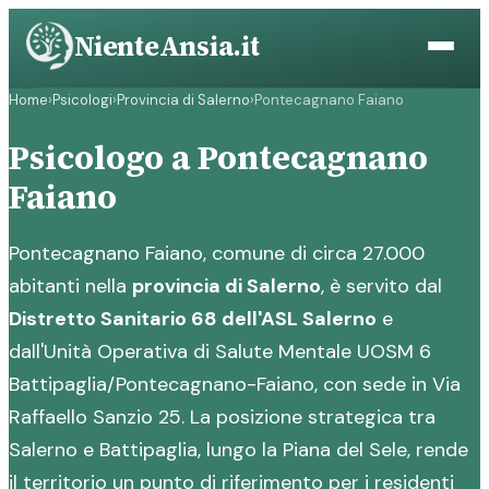
Vai
NienteAnsia.it
al
contenuto
Home
›
Psicologi
›
Provincia di Salerno
›
Pontecagnano Faiano
Psicologo a Pontecagnano
Faiano
Pontecagnano Faiano, comune di circa 27.000
abitanti nella
provincia di Salerno
, è servito dal
Distretto Sanitario 68 dell'ASL Salerno
e
dall'Unità Operativa di Salute Mentale UOSM 6
Battipaglia/Pontecagnano-Faiano, con sede in Via
Raffaello Sanzio 25. La posizione strategica tra
Salerno e Battipaglia, lungo la Piana del Sele, rende
il territorio un punto di riferimento per i residenti