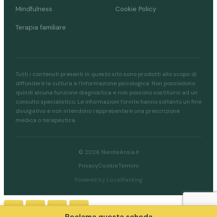
Mindfulness
Cookie Policy
Terapia familiare
Tutti i contenuti presenti in questo sito sono prodotti allo scopo di
diffondere la cultura e l'informazione psicologica. Non possiedono
quindi alcuna funzione diagnostica e non possono sostituirsi ad un
consulto specialistico. Le informazioni fornite hanno soltanto un fine
divulgativo e non intendono rappresentare una prescrizione
medica o terapeutica.
© 2026 NienteAnsia.it
Privacy
Cookie
Termini
Powered by LocalRanking