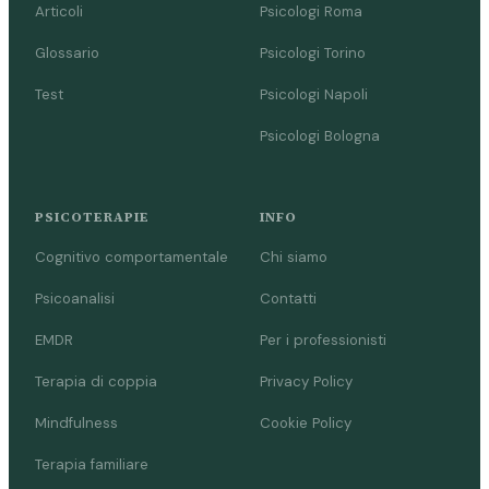
Articoli
Psicologi Roma
Glossario
Psicologi Torino
Test
Psicologi Napoli
Psicologi Bologna
PSICOTERAPIE
INFO
Cognitivo comportamentale
Chi siamo
Psicoanalisi
Contatti
EMDR
Per i professionisti
Terapia di coppia
Privacy Policy
Mindfulness
Cookie Policy
Terapia familiare