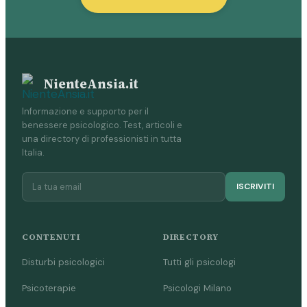
NienteAnsia.it
Informazione e supporto per il
benessere psicologico. Test, articoli e
una directory di professionisti in tutta
Italia.
ISCRIVITI
CONTENUTI
DIRECTORY
Disturbi psicologici
Tutti gli psicologi
Psicoterapie
Psicologi Milano