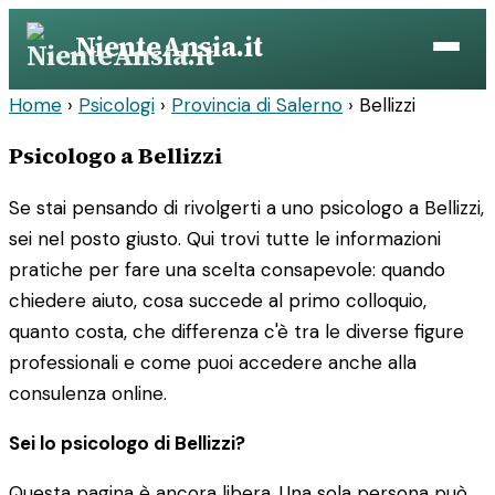
Vai
NienteAnsia.it
al
contenuto
Home
›
Psicologi
›
Provincia di Salerno
›
Bellizzi
Psicologo a Bellizzi
Se stai pensando di rivolgerti a uno psicologo a Bellizzi,
sei nel posto giusto. Qui trovi tutte le informazioni
pratiche per fare una scelta consapevole: quando
chiedere aiuto, cosa succede al primo colloquio,
quanto costa, che differenza c'è tra le diverse figure
professionali e come puoi accedere anche alla
consulenza online.
Sei lo psicologo di Bellizzi?
Questa pagina è ancora libera. Una sola persona può