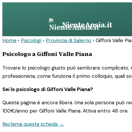
Vai
al
contenuto
NienteAnsia.it
Home
›
Psicologi
›
Provincia di Salerno
›
Giffoni Valle Pi
Psicologo a Giffoni Valle Piana
Trovare lo psicologo giusto può sembrare complicato, ma
professionista, come funziona il primo colloquio, quali so
Sei lo psicologo di Giffoni Valle Piana?
Questa pagina è ancora libera. Una sola persona può rec
100€/anno
per Giffoni Valle Piana. Attiva entro 48 ore.
Reclama questa scheda →