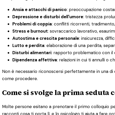
Ansia e attacchi di panico
: preoccupazione costant
Depressione e disturbi dell'umore
: tristezza prol
Problemi di coppia
: conflitti ricorrenti, tradimento
Stress e burnout
: sovraccarico lavorativo, esauri
Autostima e crescita personale
: insicurezza, diff
Lutto e perdita
: elaborazione di una perdita, sepa
Disturbi alimentari
: rapporto problematico con il 
Dipendenza affettiva
: relazioni in cui ti annulli 
Non è necessario riconoscersi perfettamente in una di q
come procedere.
Come si svolge la prima seduta c
Molte persone esitano a prenotare il primo colloquio per
racconti cosa ti porta lì, e lo psicologo ti aiuta a fare or