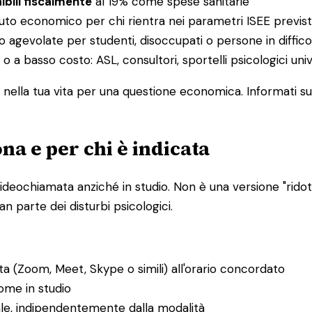
ibili fiscalmente
al 19% come spese sanitarie
buto economico per chi rientra nei parametri ISEE previst
o agevolate per studenti, disoccupati o persone in diffi
 o a basso costo: ASL, consultori, sportelli psicologici uni
nella tua vita per una questione economica. Informati sul
na e per chi è indicata
ideochiamata anziché in studio. Non è una versione "ridotta
n parte dei disturbi psicologici.
ta (Zoom, Meet, Skype o simili) all'orario concordato
ome in studio
ale, indipendentemente dalla modalità