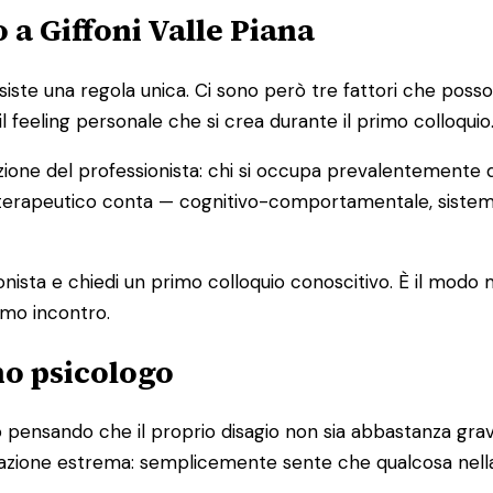
 a Giffoni Valle Piana
e una regola unica. Ci sono però tre fattori che possono a
il feeling personale che si crea durante il primo colloquio
zione del professionista: chi si occupa prevalentemente d
cio terapeutico conta — cognitivo-comportamentale, sist
ionista e chiedi un primo colloquio conoscitivo. È il modo
imo incontro.
no psicologo
pensando che il proprio disagio non sia abbastanza grave
ituazione estrema: semplicemente sente che qualcosa nell