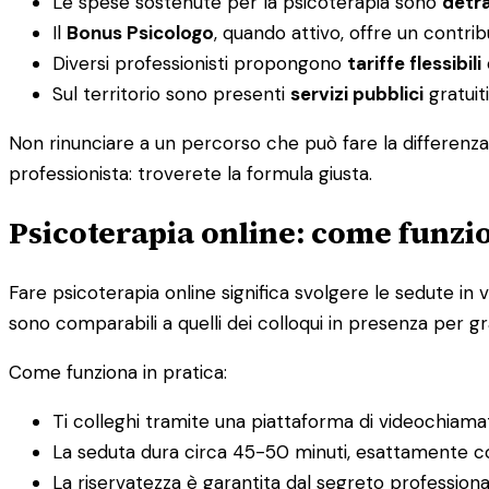
Le spese sostenute per la psicoterapia sono
detra
Il
Bonus Psicologo
, quando attivo, offre un contri
Diversi professionisti propongono
tariffe flessibili
Sul territorio sono presenti
servizi pubblici
gratuiti
Non rinunciare a un percorso che può fare la differenza 
professionista: troverete la formula giusta.
Psicoterapia online: come funzio
Fare psicoterapia online significa svolgere le sedute in v
sono comparabili a quelli dei colloqui in presenza per gra
Come funziona in pratica:
Ti colleghi tramite una piattaforma di videochiama
La seduta dura circa 45-50 minuti, esattamente c
La riservatezza è garantita dal segreto profession