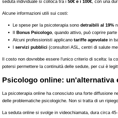
seduta individuale si colloca tra i
50€ e i 100€
, con una dur
Alcune informazioni utili sui costi:
Le spese per la psicoterapia sono
detraibili al 19%
ne
Il
Bonus Psicologo
, quando attivo, può coprire parte
Alcuni professionisti applicano
tariffe agevolate
in ba
I
servizi pubblici
(consultori ASL, centri di salute me
Il costo non dovrebbe essere l'unico criterio di scelta: la c
potersi permettere la continuità delle sedute, per cui è leg
Psicologo online: un'alternativa 
La psicoterapia online ha conosciuto una forte diffusione neg
delle problematiche psicologiche. Non si tratta di un ripiego
La seduta online si svolge in videochiamata, dura circa 45-5