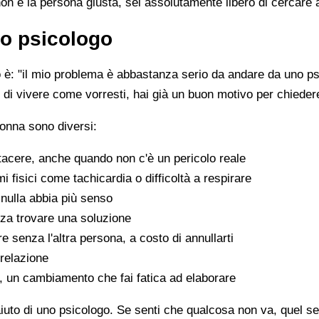
non è la persona giusta, sei assolutamente libero di cercare 
o psicologo
è: "il mio problema è abbastanza serio da andare da uno psi
sce di vivere come vorresti, hai già un buon motivo per chiede
onna sono diversi:
tacere, anche quando non c'è un pericolo reale
fisici come tachicardia o difficoltà a respirare
nulla abbia più senso
za trovare una soluzione
e senza l'altra persona, a costo di annullarti
 relazione
a, un cambiamento che fai fatica ad elaborare
aiuto di uno psicologo. Se senti che qualcosa non va, quel sen