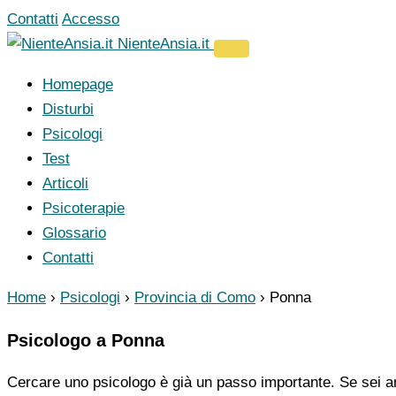
Vai
Contatti
Accesso
al
NienteAnsia.it
contenuto
Homepage
Disturbi
Psicologi
Test
Articoli
Psicoterapie
Glossario
Contatti
Home
›
Psicologi
›
Provincia di Como
›
Ponna
Psicologo a Ponna
Cercare uno psicologo è già un passo importante. Se sei ar