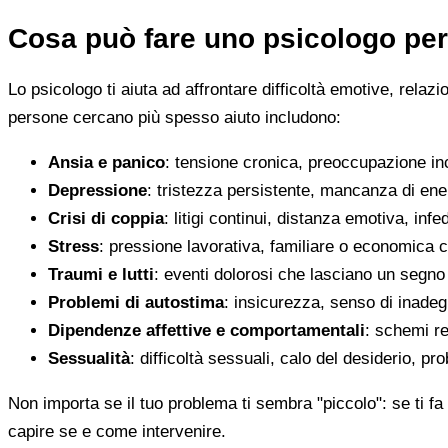
Cosa può fare uno psicologo per
Lo psicologo ti aiuta ad affrontare difficoltà emotive, relaz
persone cercano più spesso aiuto includono:
Ansia e panico
: tensione cronica, preoccupazione inco
Depressione
: tristezza persistente, mancanza di en
Crisi di coppia
: litigi continui, distanza emotiva, infed
Stress
: pressione lavorativa, familiare o economica 
Traumi e lutti
: eventi dolorosi che lasciano un segno d
Problemi di autostima
: insicurezza, senso di inadegu
Dipendenze affettive e comportamentali
: schemi re
Sessualità
: difficoltà sessuali, calo del desiderio, pr
Non importa se il tuo problema ti sembra "piccolo": se ti fa 
capire se e come intervenire.