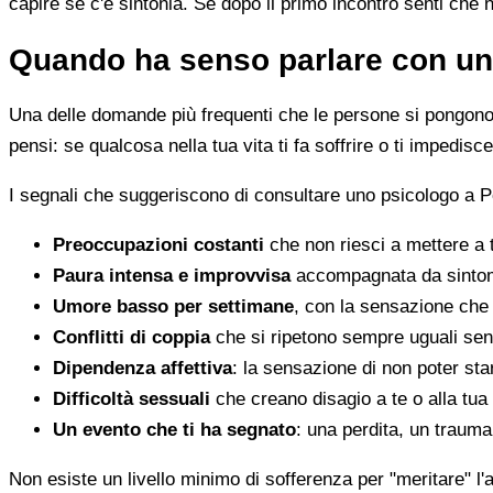
capire se c'è sintonia. Se dopo il primo incontro senti che 
Quando ha senso parlare con un
Una delle domande più frequenti che le persone si pongono 
pensi: se qualcosa nella tua vita ti fa soffrire o ti impedi
I segnali che suggeriscono di consultare uno psicologo a P
Preoccupazioni costanti
che non riesci a mettere a 
Paura intensa e improvvisa
accompagnata da sintomi 
Umore basso per settimane
, con la sensazione che 
Conflitti di coppia
che si ripetono sempre uguali sen
Dipendenza affettiva
: la sensazione di non poter star
Difficoltà sessuali
che creano disagio a te o alla tua
Un evento che ti ha segnato
: una perdita, un traum
Non esiste un livello minimo di sofferenza per "meritare" l'