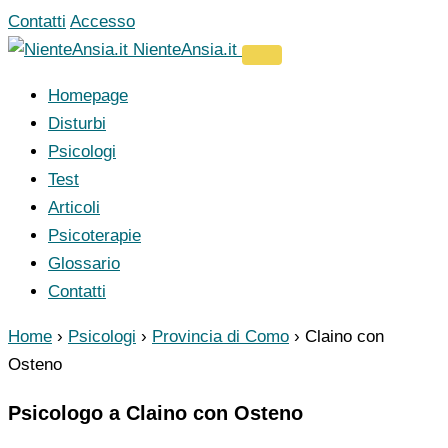
Vai
Contatti
Accesso
al
NienteAnsia.it
contenuto
Homepage
Disturbi
Psicologi
Test
Articoli
Psicoterapie
Glossario
Contatti
Home
›
Psicologi
›
Provincia di Como
›
Claino con
Osteno
Psicologo a Claino con Osteno