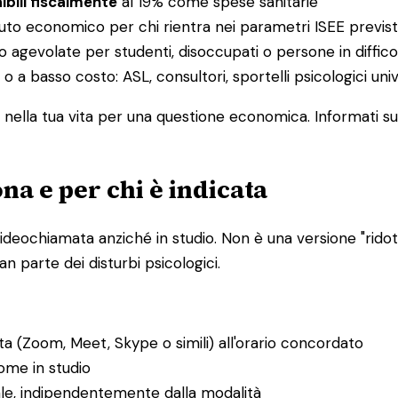
ibili fiscalmente
al 19% come spese sanitarie
buto economico per chi rientra nei parametri ISEE previst
o agevolate per studenti, disoccupati o persone in diffi
 o a basso costo: ASL, consultori, sportelli psicologici uni
nella tua vita per una questione economica. Informati sul
na e per chi è indicata
ideochiamata anziché in studio. Non è una versione "ridotta
n parte dei disturbi psicologici.
ta (Zoom, Meet, Skype o simili) all'orario concordato
ome in studio
ale, indipendentemente dalla modalità