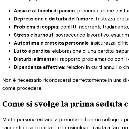
Ansia e attacchi di panico
: preoccupazione costant
Depressione e disturbi dell'umore
: tristezza prol
Problemi di coppia
: conflitti ricorrenti, tradimento
Stress e burnout
: sovraccarico lavorativo, esauri
Autostima e crescita personale
: insicurezza, diff
Lutto e perdita
: elaborazione di una perdita, sepa
Disturbi alimentari
: rapporto problematico con il 
Dipendenza affettiva
: relazioni in cui ti annulli 
Non è necessario riconoscersi perfettamente in una di q
come procedere.
Come si svolge la prima seduta c
Molte persone esitano a prenotare il primo colloquio per
racconti cosa ti porta lì, e lo psicologo ti aiuta a fare or