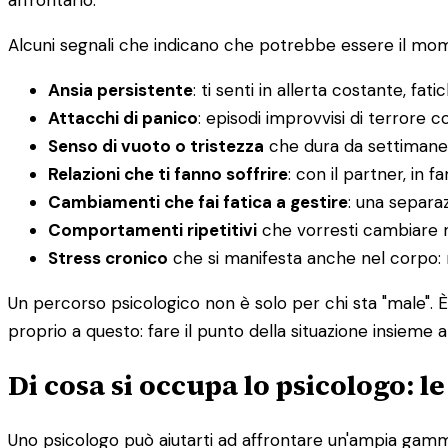
affrontarlo.
Alcuni segnali che indicano che potrebbe essere il mome
Ansia persistente
: ti senti in allerta costante, fatic
Attacchi di panico
: episodi improvvisi di terrore co
Senso di vuoto o tristezza
che dura da settimane
Relazioni che ti fanno soffrire
: con il partner, in f
Cambiamenti che fai fatica a gestire
: una separaz
Comportamenti ripetitivi
che vorresti cambiare 
Stress cronico
che si manifesta anche nel corpo: ma
Un percorso psicologico non è solo per chi sta "male". 
proprio a questo: fare il punto della situazione insieme a
Di cosa si occupa lo psicologo: l
Uno psicologo può aiutarti ad affrontare un'ampia gamma