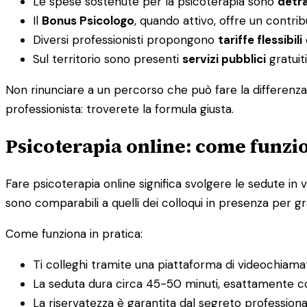
Le spese sostenute per la psicoterapia sono
detra
Il
Bonus Psicologo
, quando attivo, offre un contri
Diversi professionisti propongono
tariffe flessibili
Sul territorio sono presenti
servizi pubblici
gratuiti
Non rinunciare a un percorso che può fare la differenza 
professionista: troverete la formula giusta.
Psicoterapia online: come funzio
Fare psicoterapia online significa svolgere le sedute in v
sono comparabili a quelli dei colloqui in presenza per gra
Come funziona in pratica:
Ti colleghi tramite una piattaforma di videochiama
La seduta dura circa 45-50 minuti, esattamente c
La riservatezza è garantita dal segreto profession