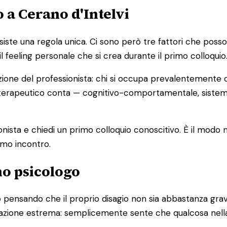
 a Cerano d'Intelvi
e una regola unica. Ci sono però tre fattori che possono a
il feeling personale che si crea durante il primo colloquio
zione del professionista: chi si occupa prevalentemente d
cio terapeutico conta — cognitivo-comportamentale, sist
ionista e chiedi un primo colloquio conoscitivo. È il modo
imo incontro.
no psicologo
pensando che il proprio disagio non sia abbastanza grave
ituazione estrema: semplicemente sente che qualcosa nell