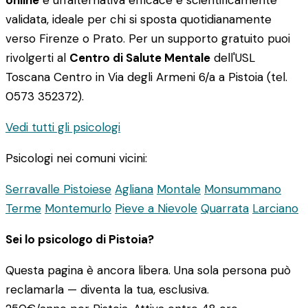
online
è un'alternativa efficace e scientificamente
validata, ideale per chi si sposta quotidianamente
verso Firenze o Prato. Per un supporto gratuito puoi
rivolgerti al
Centro di Salute Mentale
dell'USL
Toscana Centro in Via degli Armeni 6/a a Pistoia (tel.
0573 352372).
Vedi tutti gli psicologi
Psicologi nei comuni vicini:
Serravalle Pistoiese
Agliana
Montale
Monsummano
Terme
Montemurlo
Pieve a Nievole
Quarrata
Larciano
Sei lo psicologo di Pistoia?
Questa pagina è ancora libera. Una sola persona può
reclamarla — diventa la tua, esclusiva.