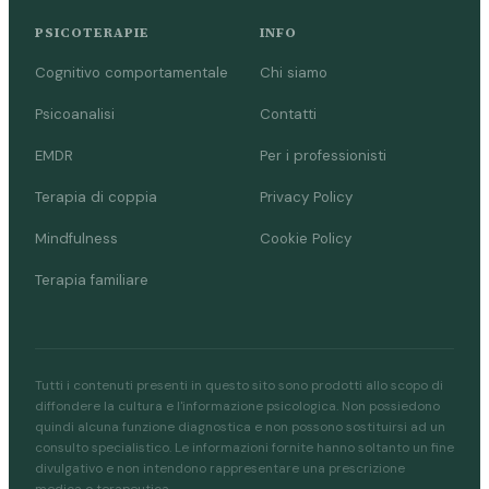
PSICOTERAPIE
INFO
Cognitivo comportamentale
Chi siamo
Psicoanalisi
Contatti
EMDR
Per i professionisti
Terapia di coppia
Privacy Policy
Mindfulness
Cookie Policy
Terapia familiare
Tutti i contenuti presenti in questo sito sono prodotti allo scopo di
diffondere la cultura e l'informazione psicologica. Non possiedono
quindi alcuna funzione diagnostica e non possono sostituirsi ad un
consulto specialistico. Le informazioni fornite hanno soltanto un fine
divulgativo e non intendono rappresentare una prescrizione