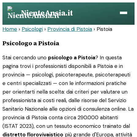
Vai
NienteAnsia.it
al
contenuto
Home
›
Psicologi
›
Provincia di Pistoia
›
Pistoia
Psicologo a Pistoia
Stai cercando uno
psicologo a Pistoia
? In questa
pagina trovi i professionisti disponibili a Pistoia e in
provincia — psicologi, psicoterapeute, psicoterapeuti
e centri specializzati — con le informazioni pratiche
per orientarti nella scelta: dai criteri per valutare un
professionista ai costi reali, dalle risorse del Servizio
Sanitario Nazionale alle opzioni di consulenza online. La
provincia di Pistoia conta circa 290.000 abitanti
(ISTAT 2023), con un tessuto economico trainato dal
distretto florovivaistico
più grande d'Europa, attività