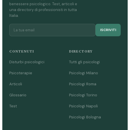
benessere psicologico. Test, articoli e
una directory di professionisti in tutta
Italia.
ISCRIVITI
CONTENUTI
DIRECTORY
Disturbi psicologici
Tutti gli psicologi
Psicoterapie
Psicologi Milano
Articoli
Psicologi Roma
Glossario
Psicologi Torino
Test
Psicologi Napoli
Psicologi Bologna