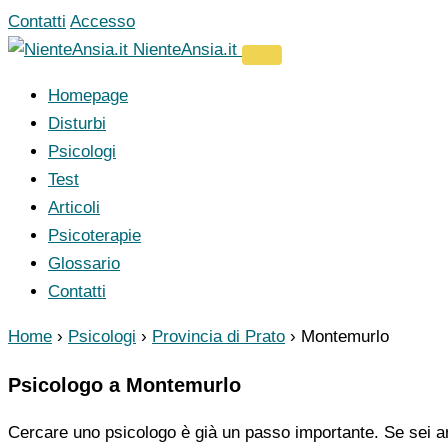
Vai
Contatti
Accesso
al
NienteAnsia.it
contenuto
Homepage
Disturbi
Psicologi
Test
Articoli
Psicoterapie
Glossario
Contatti
Home
›
Psicologi
›
Provincia di Prato
›
Montemurlo
Psicologo a Montemurlo
Cercare uno psicologo è già un passo importante. Se sei ar