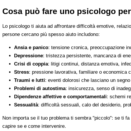
Cosa può fare uno psicologo per
Lo psicologo ti aiuta ad affrontare difficoltà emotive, relaz
persone cercano più spesso aiuto includono:
Ansia e panico
: tensione cronica, preoccupazione inco
Depressione
: tristezza persistente, mancanza di en
Crisi di coppia
: litigi continui, distanza emotiva, infed
Stress
: pressione lavorativa, familiare o economica 
Traumi e lutti
: eventi dolorosi che lasciano un segno d
Problemi di autostima
: insicurezza, senso di inadegu
Dipendenze affettive e comportamentali
: schemi re
Sessualità
: difficoltà sessuali, calo del desiderio, pr
Non importa se il tuo problema ti sembra "piccolo": se ti fa 
capire se e come intervenire.