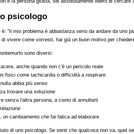
non è la persona giusta, sei assolutamente libero di cercare 
o psicologo
è: "il mio problema è abbastanza serio da andare da uno psi
sce di vivere come vorresti, hai già un buon motivo per chiede
Montemurlo sono diversi:
tacere, anche quando non c'è un pericolo reale
fisici come tachicardia o difficoltà a respirare
nulla abbia più senso
za trovare una soluzione
e senza l'altra persona, a costo di annullarti
 relazione
a, un cambiamento che fai fatica ad elaborare
aiuto di uno psicologo. Se senti che qualcosa non va, quel sen