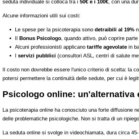
seduta individuale si colloca tra i
50€ e i 100€
, con una dur
Alcune informazioni utili sui costi:
Le spese per la psicoterapia sono
detraibili al 19%
ne
Il
Bonus Psicologo
, quando attivo, può coprire parte
Alcuni professionisti applicano
tariffe agevolate
in ba
I
servizi pubblici
(consultori ASL, centri di salute me
Il costo non dovrebbe essere l'unico criterio di scelta: la c
potersi permettere la continuità delle sedute, per cui è leg
Psicologo online: un'alternativa 
La psicoterapia online ha conosciuto una forte diffusione neg
delle problematiche psicologiche. Non si tratta di un ripiego
La seduta online si svolge in videochiamata, dura circa 45-5