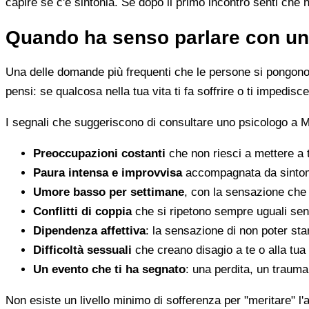
capire se c'è sintonia. Se dopo il primo incontro senti che 
Quando ha senso parlare con un
Una delle domande più frequenti che le persone si pongono 
pensi: se qualcosa nella tua vita ti fa soffrire o ti impedi
I segnali che suggeriscono di consultare uno psicologo a 
Preoccupazioni costanti
che non riesci a mettere a 
Paura intensa e improvvisa
accompagnata da sintomi 
Umore basso per settimane
, con la sensazione che 
Conflitti di coppia
che si ripetono sempre uguali sen
Dipendenza affettiva
: la sensazione di non poter star
Difficoltà sessuali
che creano disagio a te o alla tua
Un evento che ti ha segnato
: una perdita, un traum
Non esiste un livello minimo di sofferenza per "meritare" l'