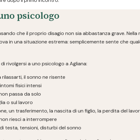
re dopo il primo incontro.
uno psicologo
ndo che il proprio disagio non sia abbastanza grave. Nella r
rova in una situazione estrema: semplicemente sente che qualc
i rivolgersi a uno psicologo a Agliana:
a rilassarti, il sonno ne risente
ntomi fisici intensi
non passa da solo
glia o sul lavoro
ne, un trasferimento, la nascita di un figlio, la perdita del lavo
non riesci a interrompere
i testa, tensioni, disturbi del sonno