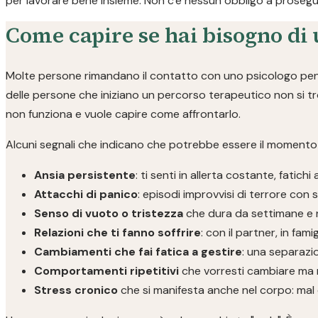
per lavorare bene insieme. Non c'è nessun obbligo a prosegui
Come capire se hai bisogno di 
Molte persone rimandano il contatto con uno psicologo pensa
delle persone che iniziano un percorso terapeutico non si t
non funziona e vuole capire come affrontarlo.
Alcuni segnali che indicano che potrebbe essere il momento d
Ansia persistente
: ti senti in allerta costante, fatichi 
Attacchi di panico
: episodi improvvisi di terrore con si
Senso di vuoto o tristezza
che dura da settimane e 
Relazioni che ti fanno soffrire
: con il partner, in fami
Cambiamenti che fai fatica a gestire
: una separazio
Comportamenti ripetitivi
che vorresti cambiare ma 
Stress cronico
che si manifesta anche nel corpo: mal d