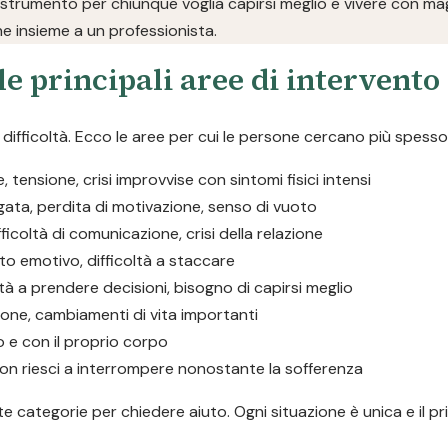
 strumento per chiunque voglia capirsi meglio e vivere con magg
ne insieme a un professionista.
le principali aree di intervento
ifficoltà. Ecco le aree per cui le persone cercano più spesso
tensione, crisi improvvise con sintomi fisici intensi
ngata, perdita di motivazione, senso di vuoto
ifficoltà di comunicazione, crisi della relazione
to emotivo, difficoltà a staccare
oltà a prendere decisioni, bisogno di capirsi meglio
ione, cambiamenti di vita importanti
o e con il proprio corpo
he non riesci a interrompere nonostante la sofferenza
 categorie per chiedere aiuto. Ogni situazione è unica e il pr