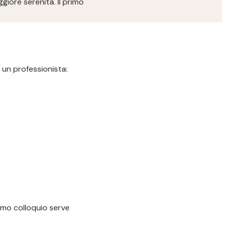
iore serenità. Il primo
 un professionista:
imo colloquio serve