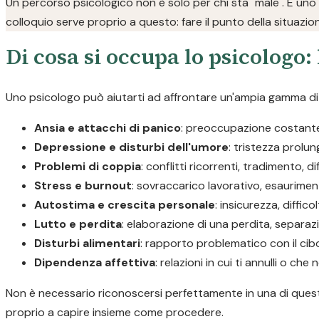
Un percorso psicologico non è solo per chi sta "male". È uno
colloquio serve proprio a questo: fare il punto della situazio
Di cosa si occupa lo psicologo: 
Uno psicologo può aiutarti ad affrontare un'ampia gamma di d
Ansia e attacchi di panico
: preoccupazione costante, 
Depressione e disturbi dell'umore
: tristezza prolu
Problemi di coppia
: conflitti ricorrenti, tradimento, d
Stress e burnout
: sovraccarico lavorativo, esaurimen
Autostima e crescita personale
: insicurezza, diffic
Lutto e perdita
: elaborazione di una perdita, separaz
Disturbi alimentari
: rapporto problematico con il cib
Dipendenza affettiva
: relazioni in cui ti annulli o c
Non è necessario riconoscersi perfettamente in una di queste
proprio a capire insieme come procedere.