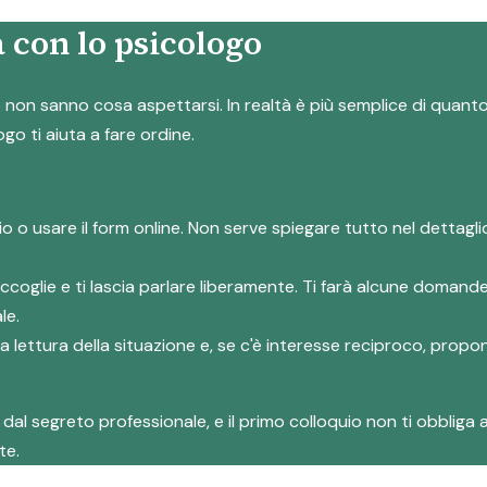
 con lo psicologo
on sanno cosa aspettarsi. In realtà è più semplice di quanto s
ogo ti aiuta a fare ordine.
io o usare il form online. Non serve spiegare tutto nel dettag
accoglie e ti lascia parlare liberamente. Ti farà alcune domand
le.
rima lettura della situazione e, se c'è interesse reciproco, prop
al segreto professionale, e il primo colloquio non ti obbliga a
te.