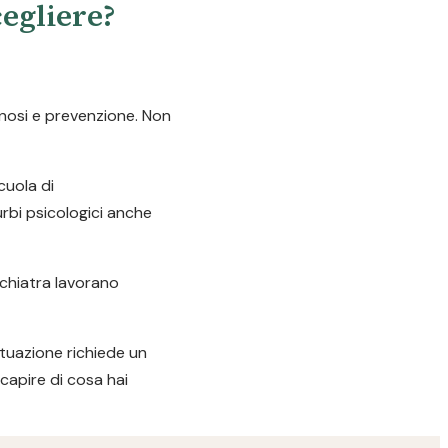
cegliere?
gnosi e prevenzione. Non
cuola di
urbi psicologici anche
ichiatra lavorano
ituazione richiede un
capire di cosa hai