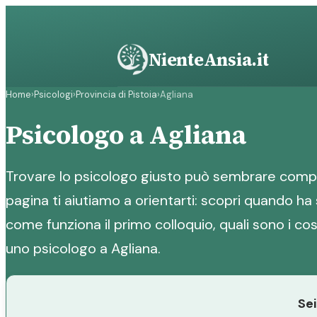
Vai
al
contenuto
NienteAnsia.it
Home
›
Psicologi
›
Provincia di Pistoia
›
Agliana
Psicologo a Agliana
Trovare lo psicologo giusto può sembrare compl
pagina ti aiutiamo a orientarti: scopri quando ha 
come funziona il primo colloquio, quali sono i cost
uno psicologo a Agliana.
Sei