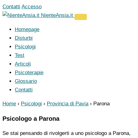
Vai
Contatti
Accesso
al
NienteAnsia.it
contenuto
Homepage
Disturbi
Psicologi
Test
Articoli
Psicoterapie
Glossario
Contatti
Home
›
Psicologi
›
Provincia di Pavia
›
Parona
Psicologo a Parona
Se stai pensando di rivolgerti a uno psicologo a Parona,