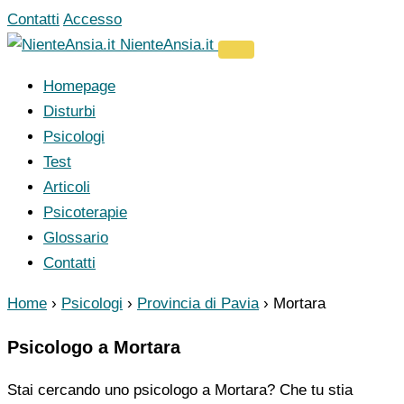
Vai
Contatti
Accesso
al
NienteAnsia.it
contenuto
Homepage
Disturbi
Psicologi
Test
Articoli
Psicoterapie
Glossario
Contatti
Home
›
Psicologi
›
Provincia di Pavia
›
Mortara
Psicologo a Mortara
Stai cercando uno psicologo a Mortara? Che tu stia