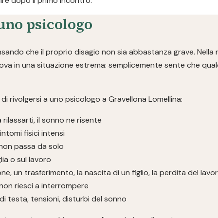
re dopo il primo incontro.
uno psicologo
ndo che il proprio disagio non sia abbastanza grave. Nella r
rova in una situazione estrema: semplicemente sente che qualc
i rivolgersi a uno psicologo a Gravellona Lomellina:
a rilassarti, il sonno ne risente
ntomi fisici intensi
non passa da solo
glia o sul lavoro
ne, un trasferimento, la nascita di un figlio, la perdita del lavo
non riesci a interrompere
i testa, tensioni, disturbi del sonno