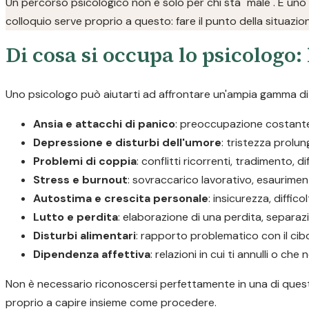
Un percorso psicologico non è solo per chi sta "male". È uno
colloquio serve proprio a questo: fare il punto della situazio
Di cosa si occupa lo psicologo: 
Uno psicologo può aiutarti ad affrontare un'ampia gamma di d
Ansia e attacchi di panico
: preoccupazione costante, 
Depressione e disturbi dell'umore
: tristezza prolu
Problemi di coppia
: conflitti ricorrenti, tradimento, d
Stress e burnout
: sovraccarico lavorativo, esaurimen
Autostima e crescita personale
: insicurezza, diffic
Lutto e perdita
: elaborazione di una perdita, separaz
Disturbi alimentari
: rapporto problematico con il cib
Dipendenza affettiva
: relazioni in cui ti annulli o c
Non è necessario riconoscersi perfettamente in una di queste
proprio a capire insieme come procedere.