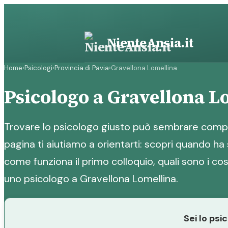
Vai
al
contenuto
NienteAnsia.it
Home
›
Psicologi
›
Provincia di Pavia
›
Gravellona Lomellina
Psicologo a Gravellona L
Trovare lo psicologo giusto può sembrare compl
pagina ti aiutiamo a orientarti: scopri quando ha 
come funziona il primo colloquio, quali sono i cost
uno psicologo a Gravellona Lomellina.
Sei lo psi