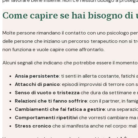
per lavorare bene insieme. Non c'è nessun obbligo a prosegui
Come capire se hai bisogno di 
Molte persone rimandano il contatto con uno psicologo pensa
delle persone che iniziano un percorso terapeutico non si t
non funziona e vuole capire come affrontarlo.
Alcuni segnali che indicano che potrebbe essere il momento d
Ansia persistente
: ti senti in allerta costante, fatichi 
Attacchi di panico
: episodi improvvisi di terrore con si
Senso di vuoto o tristezza
che dura da settimane e 
Relazioni che ti fanno soffrire
: con il partner, in fami
Cambiamenti che fai fatica a gestire
: una separazio
Comportamenti ripetitivi
che vorresti cambiare ma 
Stress cronico
che si manifesta anche nel corpo: mal d