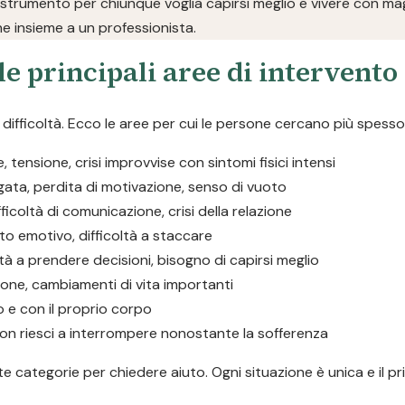
 strumento per chiunque voglia capirsi meglio e vivere con magg
ne insieme a un professionista.
le principali aree di intervento
ifficoltà. Ecco le aree per cui le persone cercano più spesso
tensione, crisi improvvise con sintomi fisici intensi
ngata, perdita di motivazione, senso di vuoto
ifficoltà di comunicazione, crisi della relazione
to emotivo, difficoltà a staccare
oltà a prendere decisioni, bisogno di capirsi meglio
ione, cambiamenti di vita importanti
o e con il proprio corpo
he non riesci a interrompere nonostante la sofferenza
 categorie per chiedere aiuto. Ogni situazione è unica e il pr