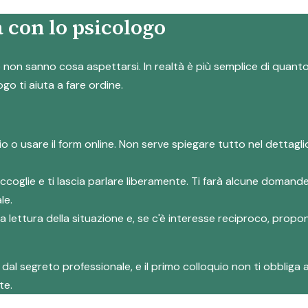
 con lo psicologo
on sanno cosa aspettarsi. In realtà è più semplice di quanto s
ogo ti aiuta a fare ordine.
io o usare il form online. Non serve spiegare tutto nel dettag
accoglie e ti lascia parlare liberamente. Ti farà alcune domand
le.
rima lettura della situazione e, se c'è interesse reciproco, prop
al segreto professionale, e il primo colloquio non ti obbliga a
te.