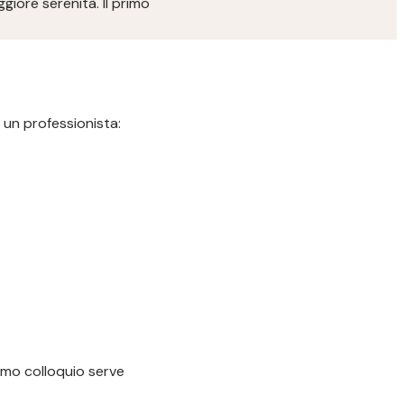
iore serenità. Il primo
 un professionista:
imo colloquio serve