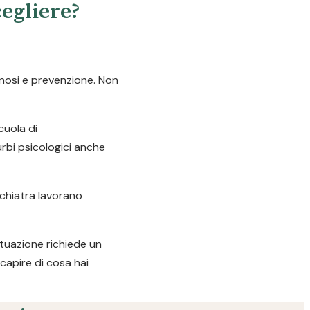
cegliere?
gnosi e prevenzione. Non
cuola di
urbi psicologici anche
ichiatra lavorano
ituazione richiede un
capire di cosa hai