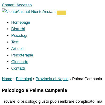
Vai
Contatti
Accesso
al
NienteAnsia.it
contenuto
Homepage
Disturbi
Psicologi
Test
Articoli
Psicoterapie
Glossario
Contatti
Home
›
Psicologi
›
Provincia di Napoli
›
Palma Campania
Psicologo a Palma Campania
Trovare lo psicologo giusto può sembrare complicato, ma