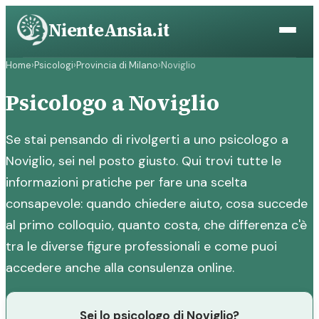
Vai
NienteAnsia.it
al
contenuto
Home
›
Psicologi
›
Provincia di Milano
›
Noviglio
Psicologo a Noviglio
Se stai pensando di rivolgerti a uno psicologo a
Noviglio, sei nel posto giusto. Qui trovi tutte le
informazioni pratiche per fare una scelta
consapevole: quando chiedere aiuto, cosa succede
al primo colloquio, quanto costa, che differenza c'è
tra le diverse figure professionali e come puoi
accedere anche alla consulenza online.
Sei lo psicologo di Noviglio?