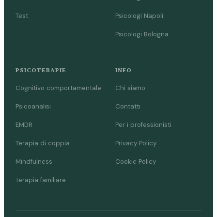
Test
Psicologi Napoli
Psicologi Bologna
PSICOTERAPIE
INFO
Cognitivo comportamentale
Chi siamo
Psicoanalisi
Contatti
EMDR
Per i professionisti
Terapia di coppia
Privacy Policy
Mindfulness
Cookie Policy
Terapia familiare