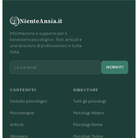
NienteAnsia.it
Informazione e supporto per il
benessere psicologico. Test, articoli e
una directory di professionisti in tutta
Italia.
ISCRIVITI
CONTENUTI
DIRECTORY
Disturbi psicologici
Tutti gli psicologi
Psicoterapie
Psicologi Milano
Articoli
Psicologi Roma
Glossario
Psicologi Torino