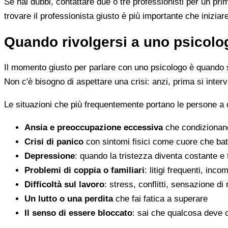
Se hai dubbi, contattare due o tre professionisti per un pr
trovare il professionista giusto è più importante che iniziar
Quando rivolgersi a uno psicolog
Il momento giusto per parlare con uno psicologo è quando s
Non c'è bisogno di aspettare una crisi: anzi, prima si inter
Le situazioni che più frequentemente portano le persone a
Ansia e preoccupazione eccessiva
che condizionano
Crisi di panico
con sintomi fisici come cuore che batt
Depressione
: quando la tristezza diventa costante e
Problemi di coppia o familiari
: litigi frequenti, inc
Difficoltà sul lavoro
: stress, conflitti, sensazione di
Un lutto o una perdita
che fai fatica a superare
Il senso di essere bloccato
: sai che qualcosa deve 