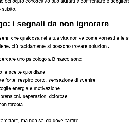
imo colloquio conoscitivo può aiutarti a confrontare e scegli
e subito.
o: i segnali da non ignorare
enti che qualcosa nella tua vita non va come vorresti e le s
viene, più rapidamente si possono trovare soluzioni.
 cercare uno psicologo a Binasco sono:
 le scelte quotidiane
e forte, respiro corto, sensazione di svenire
 toglie energia e motivazione
omprensioni, separazioni dolorose
 non farcela
cambiare, ma non sai da dove partire