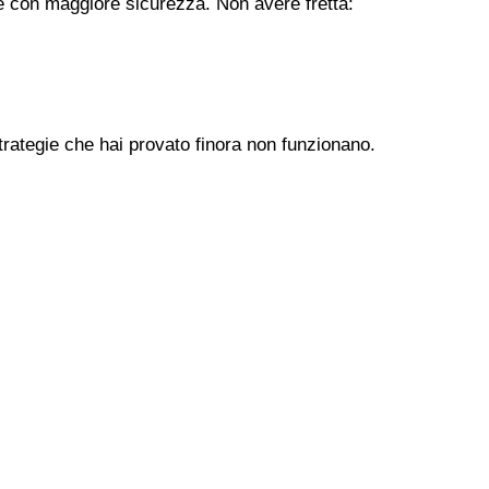
ere con maggiore sicurezza. Non avere fretta:
trategie che hai provato finora non funzionano.