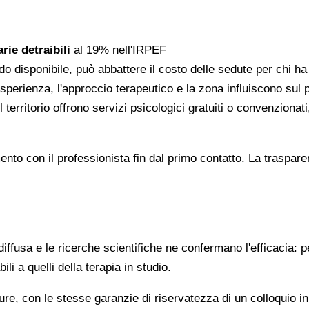
rie detraibili
al 19% nell'IRPEF
do disponibile, può abbattere il costo delle sedute per chi h
l'esperienza, l'approccio terapeutico e la zona influiscono sul
 territorio offrono servizi psicologici gratuiti o convenzion
gomento con il professionista fin dal primo contatto. La trasp
ffusa e le ricerche scientifiche ne confermano l'efficacia: p
ili a quelli della terapia in studio.
re, con le stesse garanzie di riservatezza di un colloquio i