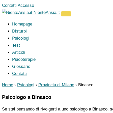
Vai
Contatti
Accesso
al
NienteAnsia.it
contenuto
Homepage
Disturbi
Psicologi
Test
Articoli
Psicoterapie
Glossario
Contatti
Home
›
Psicologi
›
Provincia di Milano
›
Binasco
Psicologo a Binasco
Se stai pensando di rivolgerti a uno psicologo a Binasco, se