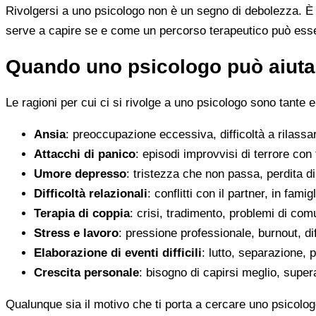
Rivolgersi a uno psicologo non è un segno di debolezza. È u
serve a capire se e come un percorso terapeutico può esser
Quando uno psicologo può aiutar
Le ragioni per cui ci si rivolge a uno psicologo sono tante e
Ansia
: preoccupazione eccessiva, difficoltà a rilassa
Attacchi di panico
: episodi improvvisi di terrore con 
Umore depresso
: tristezza che non passa, perdita 
Difficoltà relazionali
: conflitti con il partner, in fami
Terapia di coppia
: crisi, tradimento, problemi di co
Stress e lavoro
: pressione professionale, burnout, diff
Elaborazione di eventi difficili
: lutto, separazione, p
Crescita personale
: bisogno di capirsi meglio, super
Qualunque sia il motivo che ti porta a cercare uno psicolog