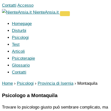
Vai
Contatti
Accesso
al
NienteAnsia.it
contenuto
Homepage
Disturbi
Psicologi
Test
Articoli
Psicoterapie
Glossario
Contatti
Home
›
Psicologi
›
Provincia di Isernia
›
Montaquila
Psicologo a Montaquila
Trovare lo psicologo giusto può sembrare complicato, ma