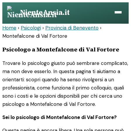
Vai
NienteAnsia.it
al
contenuto
Home
›
Psicologi
›
Provincia di Benevento
›
Montefalcone di Val Fortore
Psicologo a Montefalcone di Val Fortore
Trovare lo psicologo giusto può sembrare complicato,
ma non deve esserlo. In questa pagina ti aiutiamo a
orientarti: scopri quando ha senso rivolgersi a un
professionista, come funziona il primo colloquio, quali
sono i costi e le opzioni disponibili per chi cerca uno
psicologo a Montefalcone di Val Fortore.
Sei lo psicologo di Montefalcone di Val Fortore?
Questa pagina è ancora libera. Una sola persona può