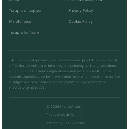
Terapia di coppia
Privacy Policy
Mindfulness
Cookie Policy
Terapia familiare
Tutti i contenuti presenti in questo sito sono prodotti allo scopo di
diffondere la cultura e l'informazione psicologica. Non possiedono
quindi alcuna funzione diagnostica e non possono sostituirsi ad un
consulto specialistico. Le informazioni fornite hanno soltanto un fine
divulgativo e non intendono rappresentare una prescrizione
medica o terapeutica.
© 2026 NienteAnsia.it
Privacy
Cookie
Termini
Powered by LocalRanking