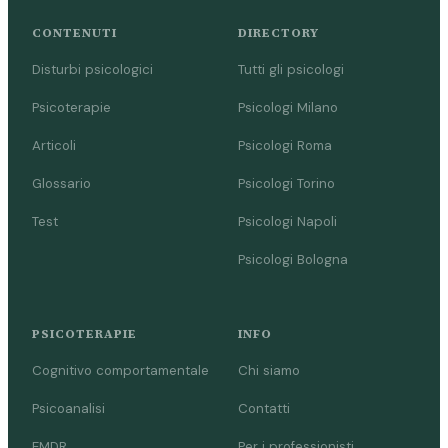
CONTENUTI
DIRECTORY
Disturbi psicologici
Tutti gli psicologi
Psicoterapie
Psicologi Milano
Articoli
Psicologi Roma
Glossario
Psicologi Torino
Test
Psicologi Napoli
Psicologi Bologna
PSICOTERAPIE
INFO
Cognitivo comportamentale
Chi siamo
Psicoanalisi
Contatti
EMDR
Per i professionisti