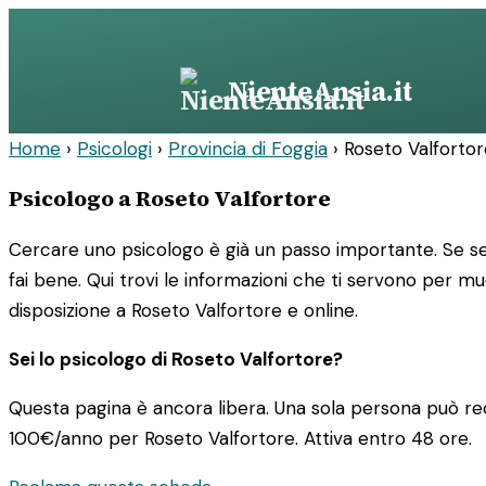
Vai
al
contenuto
NienteAnsia.it
Home
›
Psicologi
›
Provincia di Foggia
›
Roseto Valfortor
Psicologo a Roseto Valfortore
Cercare uno psicologo è già un passo importante. Se sei
fai bene. Qui trovi le informazioni che ti servono per m
disposizione a Roseto Valfortore e online.
Sei lo psicologo di Roseto Valfortore?
Questa pagina è ancora libera. Una sola persona può rec
100€/anno
per Roseto Valfortore. Attiva entro 48 ore.