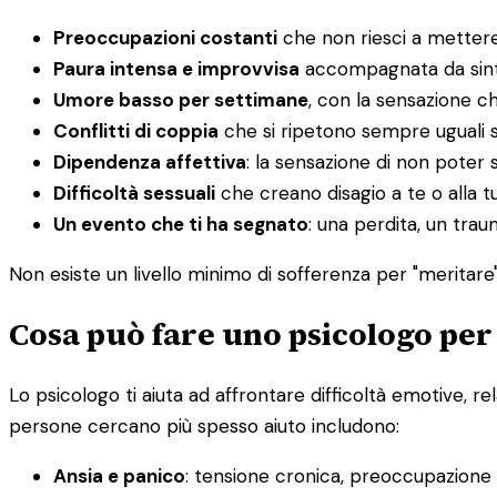
Preoccupazioni costanti
che non riesci a mettere
Paura intensa e improvvisa
accompagnata da sintom
Umore basso per settimane
, con la sensazione c
Conflitti di coppia
che si ripetono sempre uguali 
Dipendenza affettiva
: la sensazione di non poter s
Difficoltà sessuali
che creano disagio a te o alla t
Un evento che ti ha segnato
: una perdita, un tra
Non esiste un livello minimo di sofferenza per "meritare" 
Cosa può fare uno psicologo per
Lo psicologo ti aiuta ad affrontare difficoltà emotive, re
persone cercano più spesso aiuto includono:
Ansia e panico
: tensione cronica, preoccupazione in