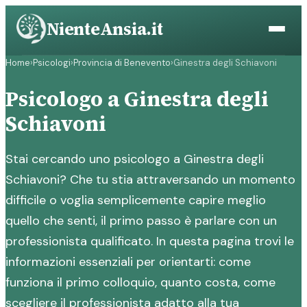
Vai
NienteAnsia.it
al
contenuto
Home
›
Psicologi
›
Provincia di Benevento
›
Ginestra degli Schiavoni
Psicologo a Ginestra degli
Schiavoni
Stai cercando uno psicologo a Ginestra degli
Schiavoni? Che tu stia attraversando un momento
difficile o voglia semplicemente capire meglio
quello che senti, il primo passo è parlare con un
professionista qualificato. In questa pagina trovi le
informazioni essenziali per orientarti: come
funziona il primo colloquio, quanto costa, come
scegliere il professionista adatto alla tua