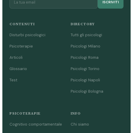
ISCRIVITI
CONTENUTI
DIRECTORY
Disturbi psicologici
Tutti gli psicologi
Psicoterapie
Psicologi Milano
Articoli
Psicologi Roma
Glossario
Psicologi Torino
Test
Psicologi Napoli
Psicologi Bologna
PSICOTERAPIE
INFO
Cognitivo comportamentale
Chi siamo