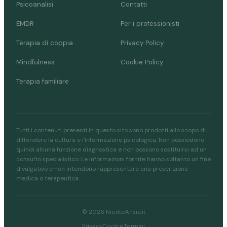
Psicoanalisi
Contatti
EMDR
Per i professionisti
Terapia di coppia
Privacy Policy
Mindfulness
Cookie Policy
Terapia familiare
Tutti i contenuti presenti in questo sito sono prodotti allo scopo di
diffondere la cultura e l'informazione psicologica. Non possiedono
quindi alcuna funzione diagnostica e non possono sostituirsi ad un
consulto specialistico. Le informazioni fornite hanno soltanto un fine
divulgativo e non intendono rappresentare una prescrizione
medica o terapeutica.
© 2026 NienteAnsia.it
Privacy
Cookie
Termini