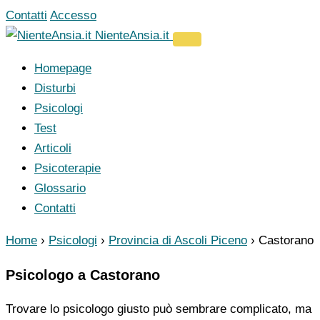
Vai
Contatti
Accesso
al
NienteAnsia.it
contenuto
Homepage
Disturbi
Psicologi
Test
Articoli
Psicoterapie
Glossario
Contatti
Home
›
Psicologi
›
Provincia di Ascoli Piceno
›
Castorano
Psicologo a Castorano
Trovare lo psicologo giusto può sembrare complicato, ma