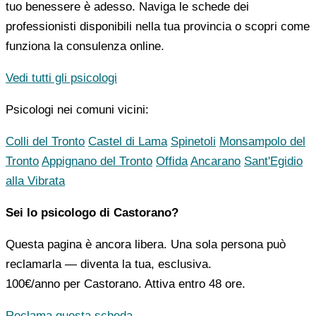
tuo benessere è adesso. Naviga le schede dei
professionisti disponibili nella tua provincia o scopri come
funziona la consulenza online.
Vedi tutti gli psicologi
Psicologi nei comuni vicini:
Colli del Tronto
Castel di Lama
Spinetoli
Monsampolo del
Tronto
Appignano del Tronto
Offida
Ancarano
Sant'Egidio
alla Vibrata
Sei lo psicologo di Castorano?
Questa pagina è ancora libera. Una sola persona può
reclamarla — diventa la tua, esclusiva.
100€/anno
per Castorano. Attiva entro 48 ore.
Reclama questa scheda →