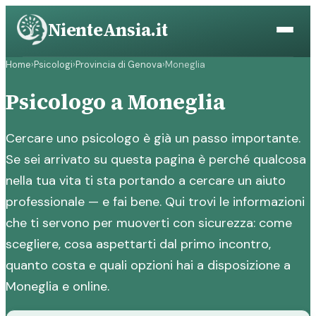
Vai
NienteAnsia.it
al
contenuto
Home
›
Psicologi
›
Provincia di Genova
›
Moneglia
Psicologo a Moneglia
Cercare uno psicologo è già un passo importante.
Se sei arrivato su questa pagina è perché qualcosa
nella tua vita ti sta portando a cercare un aiuto
professionale — e fai bene. Qui trovi le informazioni
che ti servono per muoverti con sicurezza: come
scegliere, cosa aspettarti dal primo incontro,
quanto costa e quali opzioni hai a disposizione a
Moneglia e online.