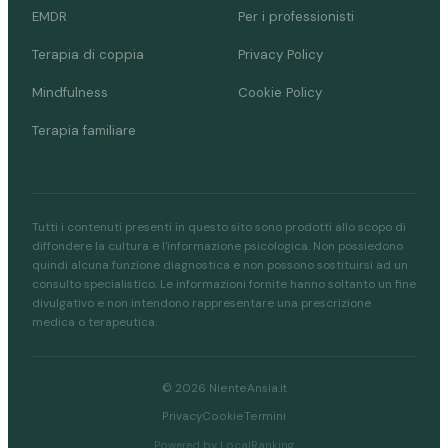
EMDR
Per i professionisti
Terapia di coppia
Privacy Policy
Mindfulness
Cookie Policy
Terapia familiare
Tutti i contenuti presenti in questo sito sono prodotti allo scopo di
diffondere la cultura e l'informazione psicologica. Non possiedono
quindi alcuna funzione diagnostica e non possono sostituirsi ad un
consulto specialistico. Le informazioni fornite hanno soltanto un fine
divulgativo e non intendono rappresentare una prescrizione
medica o terapeutica.
© 2026 NienteAnsia.it
Privacy
Cookie
Termini
Powered by LocalRanking