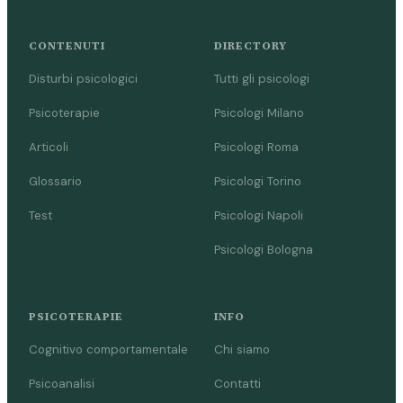
CONTENUTI
DIRECTORY
Disturbi psicologici
Tutti gli psicologi
Psicoterapie
Psicologi Milano
Articoli
Psicologi Roma
Glossario
Psicologi Torino
Test
Psicologi Napoli
Psicologi Bologna
PSICOTERAPIE
INFO
Cognitivo comportamentale
Chi siamo
Psicoanalisi
Contatti