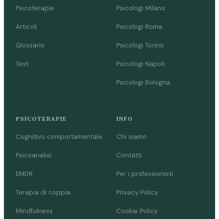
Psicoterapie
Psicologi Milano
Articoli
Psicologi Roma
Glossario
Psicologi Torino
Test
Psicologi Napoli
Psicologi Bologna
PSICOTERAPIE
INFO
Cognitivo comportamentale
Chi siamo
Psicoanalisi
Contatti
EMDR
Per i professionisti
Terapia di coppia
Privacy Policy
Mindfulness
Cookie Policy