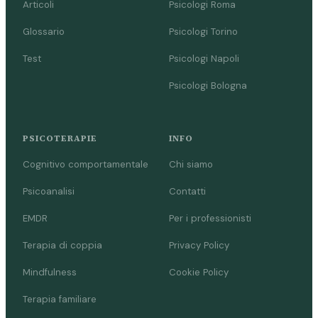
Articoli
Psicologi Roma
Glossario
Psicologi Torino
Test
Psicologi Napoli
Psicologi Bologna
PSICOTERAPIE
INFO
Cognitivo comportamentale
Chi siamo
Psicoanalisi
Contatti
EMDR
Per i professionisti
Terapia di coppia
Privacy Policy
Mindfulness
Cookie Policy
Terapia familiare