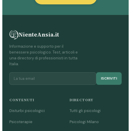
NienteAnsia.it
Informazione e supporto per il
benessere psicologico. Test, articoli e
una directory di professionisti in tutta
Italia.
ISCRIVITI
CONTENUTI
DIRECTORY
Disturbi psicologici
Tutti gli psicologi
Psicoterapie
Psicologi Milano