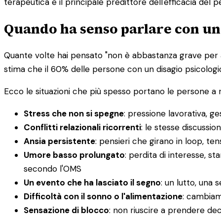
terapeutica è il principale predittore dell'efficacia del 
Quando ha senso parlare con un
Quante volte hai pensato "non è abbastanza grave per an
stima che il 60% delle persone con un disagio psicologic
Ecco le situazioni che più spesso portano le persone a r
Stress che non si spegne
: pressione lavorativa, 
Conflitti relazionali ricorrenti
: le stesse discussio
Ansia persistente
: pensieri che girano in loop, ten
Umore basso prolungato
: perdita di interesse, s
secondo l'OMS
Un evento che ha lasciato il segno
: un lutto, una
Difficoltà con il sonno o l'alimentazione
: cambiam
Sensazione di blocco
: non riuscire a prendere deci