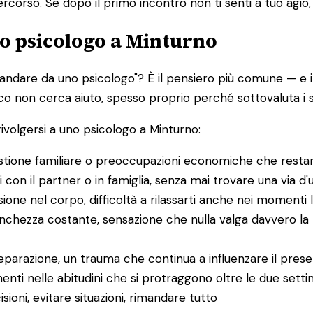
percorso. Se dopo il primo incontro non ti senti a tuo agio, 
o psicologo a Minturno
dare da uno psicologo"? È il pensiero più comune — e il 
o non cerca aiuto, spesso proprio perché sottovaluta i se
ivolgersi a uno psicologo a Minturno:
gestione familiare o preoccupazioni economiche che resta
ni con il partner o in famiglia, senza mai trovare una via d'
sione nel corpo, difficoltà a rilassarti anche nei momenti l
tanchezza costante, sensazione che nulla valga davvero la 
 separazione, un trauma che continua a influenzare il pres
enti nelle abitudini che si protraggono oltre le due sett
sioni, evitare situazioni, rimandare tutto