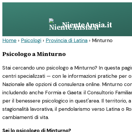
Vai
al
contenuto
NienteAnsia.it
Home
›
Psicologi
›
Provincia di Latina
›
Minturno
Psicologo a Minturno
Stai cercando uno psicologo a Minturno? In questa pagina 
centri specializzati — con le informazioni pratiche per orie
Nazionale alle opzioni di consulenza online. Minturno co
includendo anche Formia e Gaeta: il Consultorio Familiare
per il benessere psicologico in quest'area. Il territorio,
stagionalità lavorativa, il pendolarismo verso Latina o R
cambiamenti di vita.
Sei lo psicologo di Minturno?