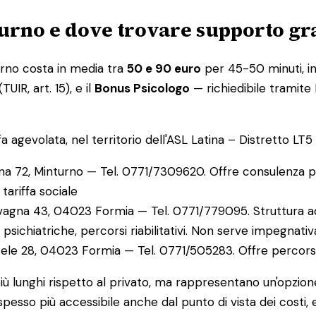
turno e dove trovare supporto gr
rno costa in media tra
50 e 90 euro
per 45-50 minuti, in 
UIR, art. 15), e il
Bonus Psicologo
— richiedibile tramite
 agevolata, nel territorio dell'ASL Latina – Distretto LT5 (
rna 72, Minturno — Tel. 0771/7309620. Offre consulenza psi
 tariffa sociale
avagna 43, 04023 Formia — Tel. 0771/779095. Struttura ad
e psichiatriche, percorsi riabilitativi. Non serve impegnati
sele 28, 04023 Formia — Tel. 0771/505283. Offre percorsi 
più lunghi rispetto al privato, ma rappresentano un'opzio
va spesso più accessibile anche dal punto di vista dei cos