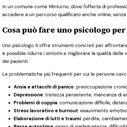
In un comune come Minturno, dove l'offerta di professioni
accedere a un percorso qualificato anche online, senza ri
Cosa può fare uno psicologo per
Uno psicologo ti offre strumenti concreti per affrontare d
è possibile ridurre i sintomi e migliorare la qualità del
dei pazienti.
Le problematiche più frequenti per cui le persone cerc
Ansia e attacchi di panico
: preoccupazione cronica
Depressione
: tristezza persistente, mancanza di en
Problemi di coppia
: comunicazione difficile, distan
Stress lavorativo e burnout
: esaurimento emotivo
Elaborazione di lutti e traumi
: perdite, cambiamen
Bassa autostima
: senso di inadeguatezza, difficoltà