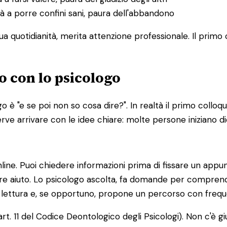
coltà a porre confini sani, paura dell'abbandono
 tua quotidianità, merita attenzione professionale. Il prim
o con lo psicologo
 è "e se poi non so cosa dire?". In realtà il primo colloq
rve arrivare con le idee chiare: molte persone iniziano d
line. Puoi chiedere informazioni prima di fissare un app
are aiuto. Lo psicologo ascolta, fa domande per comprende
ma lettura e, se opportuno, propone un percorso con frequ
art. 11 del Codice Deontologico degli Psicologi). Non c'è g