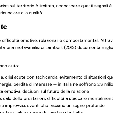
sti sul territorio è limitata, riconoscere questi segnali 
nunciare alla qualità.
 te
ifficoltà emotive, relazionali e comportamentali. Attravers
la vita: una meta-analisi di Lambert (2013) documenta migl
ano aiuto:
, crisi acute con tachicardia, evitamento di situazioni quo
ergia, perdita di interesse — in Italia ne soffrono 2,8 mil
za emotiva, decisioni sul futuro della relazione
, calo delle prestazioni, difficoltà a staccare mentalmen
ti improvvisi, eventi che lasciano un segno profondo
 a farsi valere, paura del giudizio degli altri