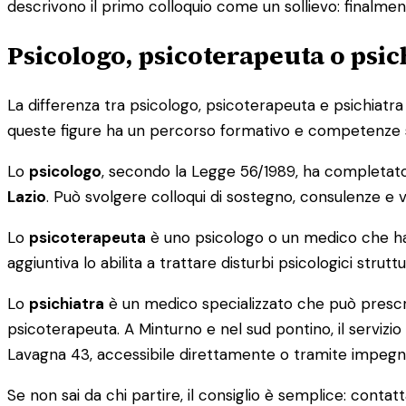
descrivono il primo colloquio come un sollievo: finalmen
Psicologo, psicoterapeuta o psic
La differenza tra psicologo, psicoterapeuta e psichiatra è
queste figure ha un percorso formativo e competenze 
Lo
psicologo
, secondo la Legge 56/1989, ha completato un
Lazio
. Può svolgere colloqui di sostegno, consulenze e val
Lo
psicoterapeuta
è uno psicologo o un medico che ha 
aggiuntiva lo abilita a trattare disturbi psicologici strut
Lo
psichiatra
è un medico specializzato che può prescr
psicoterapeuta. A Minturno e nel sud pontino, il servizio 
Lavagna 43, accessibile direttamente o tramite impegna
Se non sai da chi partire, il consiglio è semplice: contatta 