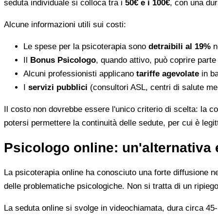
seduta individuale si colloca tra i
50€ e i 100€
, con una dur
Alcune informazioni utili sui costi:
Le spese per la psicoterapia sono
detraibili al 19%
ne
Il
Bonus Psicologo
, quando attivo, può coprire parte
Alcuni professionisti applicano
tariffe agevolate
in ba
I
servizi pubblici
(consultori ASL, centri di salute me
Il costo non dovrebbe essere l'unico criterio di scelta: la c
potersi permettere la continuità delle sedute, per cui è leg
Psicologo online: un'alternativa 
La psicoterapia online ha conosciuto una forte diffusione neg
delle problematiche psicologiche. Non si tratta di un ripiego
La seduta online si svolge in videochiamata, dura circa 45-5