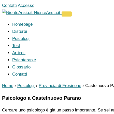
Vai
Contatti
Accesso
al
NienteAnsia.it
contenuto
Homepage
Disturbi
Psicologi
Test
Articoli
Psicoterapie
Glossario
Contatti
Home
›
Psicologi
›
Provincia di Frosinone
›
Castelnuovo P
Psicologo a Castelnuovo Parano
Cercare uno psicologo è già un passo importante. Se sei ar