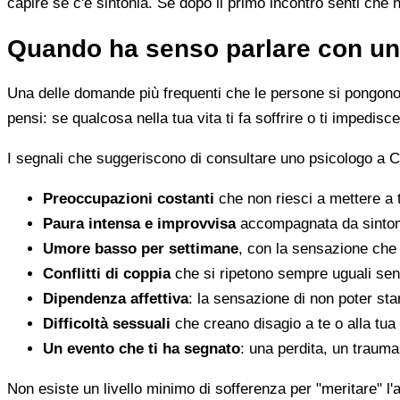
capire se c'è sintonia. Se dopo il primo incontro senti che 
Quando ha senso parlare con un
Una delle domande più frequenti che le persone si pongono 
pensi: se qualcosa nella tua vita ti fa soffrire o ti impedi
I segnali che suggeriscono di consultare uno psicologo a 
Preoccupazioni costanti
che non riesci a mettere a 
Paura intensa e improvvisa
accompagnata da sintomi 
Umore basso per settimane
, con la sensazione che 
Conflitti di coppia
che si ripetono sempre uguali sen
Dipendenza affettiva
: la sensazione di non poter star
Difficoltà sessuali
che creano disagio a te o alla tua
Un evento che ti ha segnato
: una perdita, un traum
Non esiste un livello minimo di sofferenza per "meritare" l'