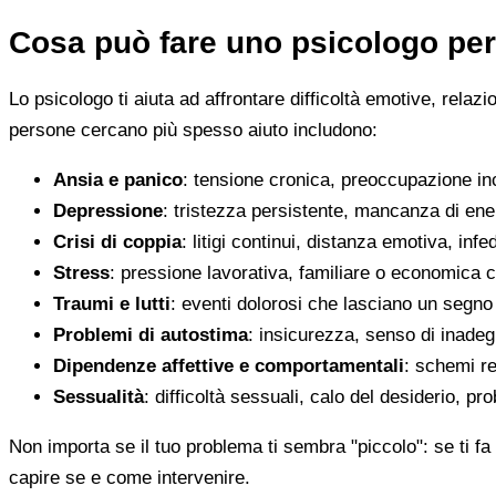
Cosa può fare uno psicologo per
Lo psicologo ti aiuta ad affrontare difficoltà emotive, relaz
persone cercano più spesso aiuto includono:
Ansia e panico
: tensione cronica, preoccupazione inco
Depressione
: tristezza persistente, mancanza di en
Crisi di coppia
: litigi continui, distanza emotiva, infed
Stress
: pressione lavorativa, familiare o economica 
Traumi e lutti
: eventi dolorosi che lasciano un segno d
Problemi di autostima
: insicurezza, senso di inadegu
Dipendenze affettive e comportamentali
: schemi re
Sessualità
: difficoltà sessuali, calo del desiderio, pr
Non importa se il tuo problema ti sembra "piccolo": se ti fa 
capire se e come intervenire.