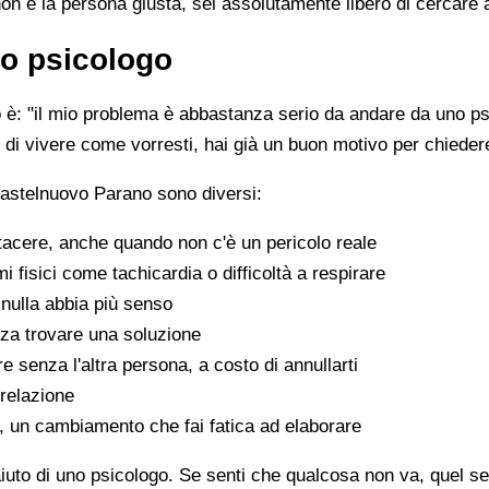
non è la persona giusta, sei assolutamente libero di cercare 
o psicologo
è: "il mio problema è abbastanza serio da andare da uno psi
sce di vivere come vorresti, hai già un buon motivo per chiede
Castelnuovo Parano sono diversi:
tacere, anche quando non c'è un pericolo reale
fisici come tachicardia o difficoltà a respirare
nulla abbia più senso
za trovare una soluzione
e senza l'altra persona, a costo di annullarti
 relazione
a, un cambiamento che fai fatica ad elaborare
aiuto di uno psicologo. Se senti che qualcosa non va, quel sen