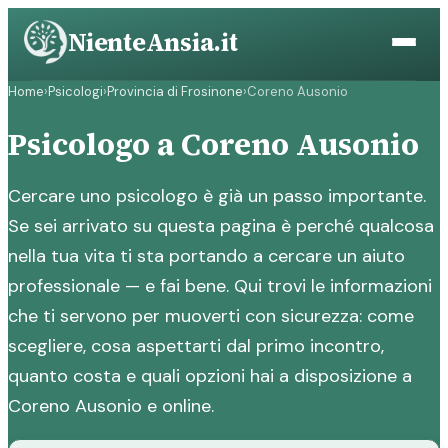
Vai
NienteAnsia.it
al
contenuto
Home
›
Psicologi
›
Provincia di Frosinone
›
Coreno Ausonio
Psicologo a Coreno Ausonio
Cercare uno psicologo è già un passo importante.
Se sei arrivato su questa pagina è perché qualcosa
nella tua vita ti sta portando a cercare un aiuto
professionale — e fai bene. Qui trovi le informazioni
che ti servono per muoverti con sicurezza: come
scegliere, cosa aspettarti dal primo incontro,
quanto costa e quali opzioni hai a disposizione a
Coreno Ausonio e online.