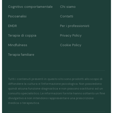
Cognitivo comportamentale
Chi siamo
Psicoanalisi
Contatti
EMDR
Per i professionisti
Terapia di coppia
Privacy Policy
Mindfulness
Cookie Policy
Terapia familiare
Tutti i contenuti presenti in questo sito sono prodotti allo scopo di
diffondere la cultura e l'informazione psicologica. Non possiedono
quindi alcuna funzione diagnostica e non possono sostituirsi ad un
consulto specialistico. Le informazioni fornite hanno soltanto un fine
divulgativo e non intendono rappresentare una prescrizione
medica o terapeutica.