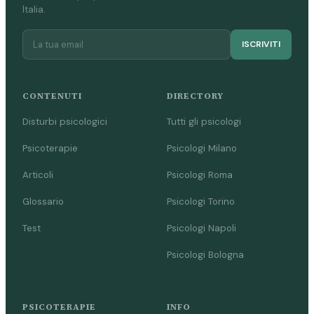
Italia.
ISCRIVITI
CONTENUTI
DIRECTORY
Disturbi psicologici
Tutti gli psicologi
Psicoterapie
Psicologi Milano
Articoli
Psicologi Roma
Glossario
Psicologi Torino
Test
Psicologi Napoli
Psicologi Bologna
PSICOTERAPIE
INFO