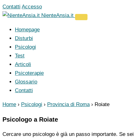
Vai
Contatti
Accesso
al
NienteAnsia.it
contenuto
Homepage
Disturbi
Psicologi
Test
Articoli
Psicoterapie
Glossario
Contatti
Home
›
Psicologi
›
Provincia di Roma
›
Roiate
Psicologo a Roiate
Cercare uno psicologo è già un passo importante. Se sei