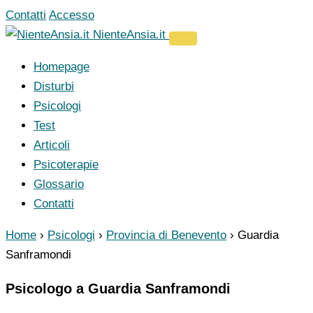
Vai
Contatti
Accesso
al
NienteAnsia.it
contenuto
Homepage
Disturbi
Psicologi
Test
Articoli
Psicoterapie
Glossario
Contatti
Home
›
Psicologi
›
Provincia di Benevento
›
Guardia
Sanframondi
Psicologo a Guardia Sanframondi