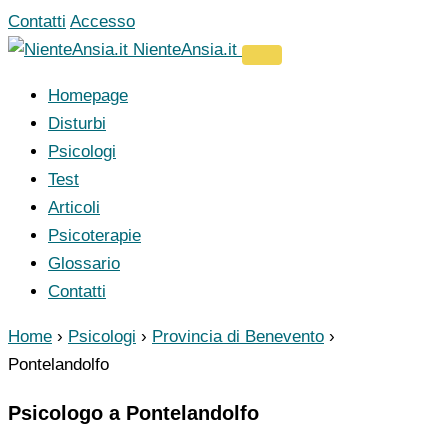
Vai
Contatti
Accesso
al
NienteAnsia.it
contenuto
Homepage
Disturbi
Psicologi
Test
Articoli
Psicoterapie
Glossario
Contatti
Home
›
Psicologi
›
Provincia di Benevento
›
Pontelandolfo
Psicologo a Pontelandolfo