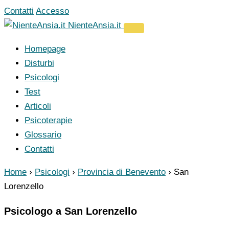
Vai
Contatti
Accesso
al
NienteAnsia.it
contenuto
Homepage
Disturbi
Psicologi
Test
Articoli
Psicoterapie
Glossario
Contatti
Home
›
Psicologi
›
Provincia di Benevento
›
San
Lorenzello
Psicologo a San Lorenzello