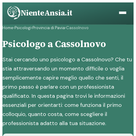
Vai
NienteAnsia.it
al
contenuto
Home
›
Psicologi
›
Provincia di Pavia
›
Cassolnovo
Psicologo a Cassolnovo
Stai cercando uno psicologo a Cassolnovo? Che tu
stia attraversando un momento difficile o voglia
semplicemente capire meglio quello che senti, il
primo passo è parlare con un professionista
qualificato. In questa pagina trovi le informazioni
essenziali per orientarti: come funziona il primo
colloquio, quanto costa, come scegliere il
professionista adatto alla tua situazione.