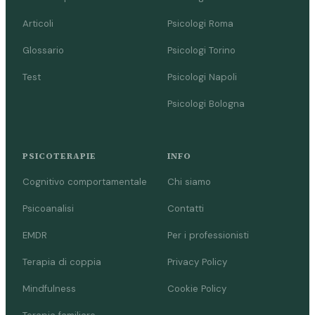
Articoli
Psicologi Roma
Glossario
Psicologi Torino
Test
Psicologi Napoli
Psicologi Bologna
PSICOTERAPIE
INFO
Cognitivo comportamentale
Chi siamo
Psicoanalisi
Contatti
EMDR
Per i professionisti
Terapia di coppia
Privacy Policy
Mindfulness
Cookie Policy