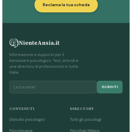
Reclama la tua scheda
NienteAnsia.it
Informazione e supporto per il
benessere psicologico. Test, articoli e
una directory di professionisti in tutta
Italia.
ISCRIVITI
CONTENUTI
DIRECTORY
Disturbi psicologici
Tutti gli psicologi
Psicoterapie
Psicologi Milano