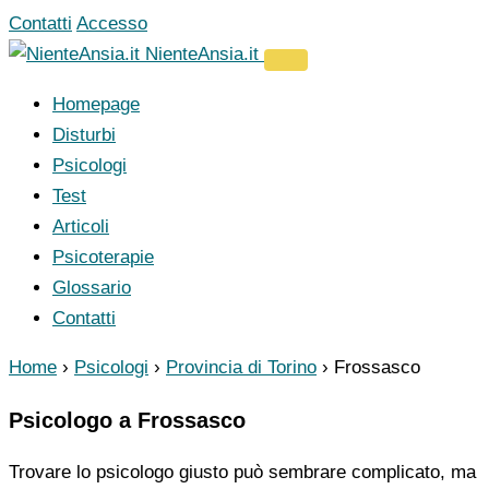
Vai
Contatti
Accesso
al
NienteAnsia.it
contenuto
Homepage
Disturbi
Psicologi
Test
Articoli
Psicoterapie
Glossario
Contatti
Home
›
Psicologi
›
Provincia di Torino
›
Frossasco
Psicologo a Frossasco
Trovare lo psicologo giusto può sembrare complicato, ma