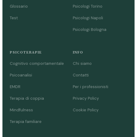
Glossario
Psicologi Torino
Test
Psicologi Napoli
Psicologi Bologna
PSICOTERAPIE
INFO
Cognitivo comportamentale
Chi siamo
Psicoanalisi
Contatti
EMDR
Per i professionisti
Terapia di coppia
Privacy Policy
Mindfulness
Cookie Policy
Terapia familiare