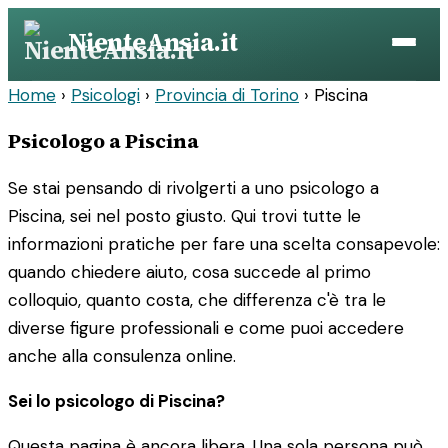
Vai
NienteAnsia.it
al
contenuto
Home
›
Psicologi
›
Provincia di Torino
›
Piscina
Psicologo a Piscina
Se stai pensando di rivolgerti a uno psicologo a
Piscina, sei nel posto giusto. Qui trovi tutte le
informazioni pratiche per fare una scelta consapevole:
quando chiedere aiuto, cosa succede al primo
colloquio, quanto costa, che differenza c'è tra le
diverse figure professionali e come puoi accedere
anche alla consulenza online.
Sei lo psicologo di Piscina?
Questa pagina è ancora libera. Una sola persona può