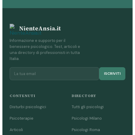
NienteAnsia.it
Informazione e supporto per il
benessere psicologico. Test, articoli e
una directory di professionisti in tutta
Italia.
ISCRIVITI
CONTENUTI
DIRECTORY
Disturbi psicologici
Tutti gli psicologi
Psicoterapie
Psicologi Milano
Articoli
Psicologi Roma