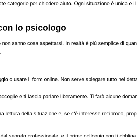
e categorie per chiedere aiuto. Ogni situazione è unica e il
con lo psicologo
 non sanno cosa aspettarsi. In realtà è più semplice di quanto
.
gio o usare il form online. Non serve spiegare tutto nel det
accoglie e ti lascia parlare liberamente. Ti farà alcune doman
rima lettura della situazione e, se c'è interesse reciproco, p
dal segreto professionale, e il primo colloquio non ti obbliga