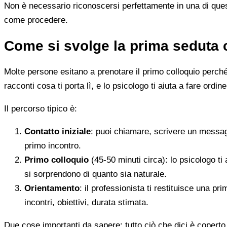
Non è necessario riconoscersi perfettamente in una di quest
come procedere.
Come si svolge la prima seduta 
Molte persone esitano a prenotare il primo colloquio perché
racconti cosa ti porta lì, e lo psicologo ti aiuta a fare ordine
Il percorso tipico è:
Contatto iniziale
: puoi chiamare, scrivere un messag
primo incontro.
Primo colloquio
(45-50 minuti circa): lo psicologo ti 
si sorprendono di quanto sia naturale.
Orientamento
: il professionista ti restituisce una p
incontri, obiettivi, durata stimata.
Due cose importanti da sapere: tutto ciò che dici è coperto 