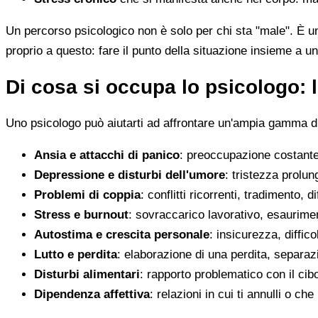
Un percorso psicologico non è solo per chi sta "male". È u
proprio a questo: fare il punto della situazione insieme a un
Di cosa si occupa lo psicologo: l
Uno psicologo può aiutarti ad affrontare un'ampia gamma di 
Ansia e attacchi di panico
: preoccupazione costante,
Depressione e disturbi dell'umore
: tristezza prolun
Problemi di coppia
: conflitti ricorrenti, tradimento, 
Stress e burnout
: sovraccarico lavorativo, esaurimen
Autostima e crescita personale
: insicurezza, diffic
Lutto e perdita
: elaborazione di una perdita, separaz
Disturbi alimentari
: rapporto problematico con il cib
Dipendenza affettiva
: relazioni in cui ti annulli o c