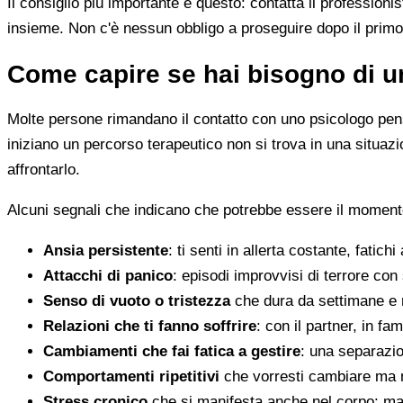
Il consiglio più importante è questo: contatta il profession
insieme. Non c'è nessun obbligo a proseguire dopo il primo
Come capire se hai bisogno di u
Molte persone rimandano il contatto con uno psicologo pens
iniziano un percorso terapeutico non si trova in una situa
affrontarlo.
Alcuni segnali che indicano che potrebbe essere il momento
Ansia persistente
: ti senti in allerta costante, fatichi
Attacchi di panico
: episodi improvvisi di terrore con 
Senso di vuoto o tristezza
che dura da settimane e 
Relazioni che ti fanno soffrire
: con il partner, in fam
Cambiamenti che fai fatica a gestire
: una separazion
Comportamenti ripetitivi
che vorresti cambiare ma n
Stress cronico
che si manifesta anche nel corpo: mal 