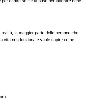
re per capire se c'è la base per lavorare bene
realtà, la maggior parte delle persone che
ia vita non funziona e vuole capire come
voro