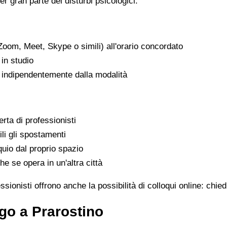
er gran parte dei disturbi psicologici.
Zoom, Meet, Skype o simili) all'orario concordato
in studio
, indipendentemente dalla modalità
rta di professionisti
ili gli spostamenti
uio dal proprio spazio
he se opera in un'altra città
sionisti offrono anche la possibilità di colloqui online: chie
go a Prarostino