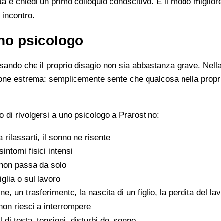
ista e chiedi un primo colloquio conoscitivo. È il modo miglio
 incontro.
no psicologo
ando che il proprio disagio non sia abbastanza grave. Nella 
zione estrema: semplicemente sente che qualcosa nella propr
 di rivolgersi a uno psicologo a Prarostino:
 a rilassarti, il sonno ne risente
sintomi fisici intensi
non passa da solo
iglia o sul lavoro
e, un trasferimento, la nascita di un figlio, la perdita del la
on riesci a interrompere
di testa, tensioni, disturbi del sonno