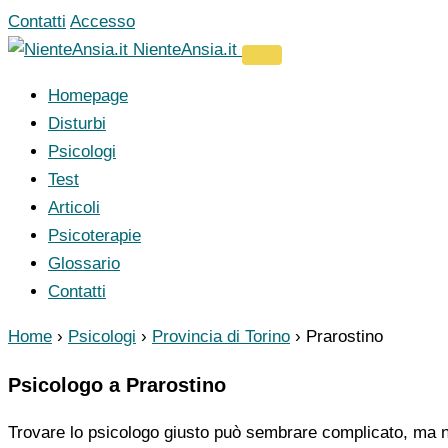
Vai
Contatti
Accesso
al
NienteAnsia.it
contenuto
Homepage
Disturbi
Psicologi
Test
Articoli
Psicoterapie
Glossario
Contatti
Home
›
Psicologi
›
Provincia di Torino
›
Prarostino
Psicologo a Prarostino
Trovare lo psicologo giusto può sembrare complicato, ma no