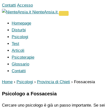
Vai
Contatti
Accesso
al
NienteAnsia.it
contenuto
Homepage
Disturbi
Psicologi
Test
Articoli
Psicoterapie
Glossario
Contatti
Home
›
Psicologi
›
Provincia di Chieti
›
Fossacesia
Psicologo a Fossacesia
Cercare uno psicologo è già un passo importante. Se sei