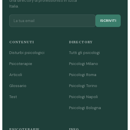
una directory di professionisti in tutta
Italia.
ISCRIVITI
CONTENUTI
DIRECTORY
Disturbi psicologici
Tutti gli psicologi
Psicoterapie
Psicologi Milano
Articoli
Psicologi Roma
Glossario
Psicologi Torino
Test
Psicologi Napoli
Psicologi Bologna
PSICOTERAPIE
INFO