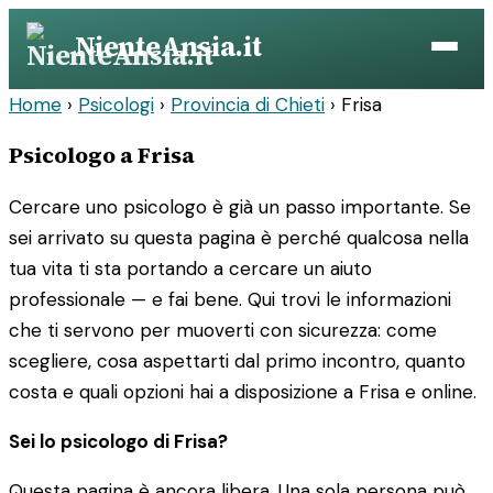
Vai
NienteAnsia.it
al
contenuto
Home
›
Psicologi
›
Provincia di Chieti
›
Frisa
Psicologo a Frisa
Cercare uno psicologo è già un passo importante. Se
sei arrivato su questa pagina è perché qualcosa nella
tua vita ti sta portando a cercare un aiuto
professionale — e fai bene. Qui trovi le informazioni
che ti servono per muoverti con sicurezza: come
scegliere, cosa aspettarti dal primo incontro, quanto
costa e quali opzioni hai a disposizione a Frisa e online.
Sei lo psicologo di Frisa?
Questa pagina è ancora libera. Una sola persona può