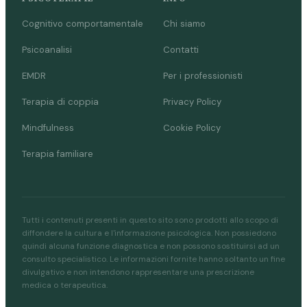
Cognitivo comportamentale
Chi siamo
Psicoanalisi
Contatti
EMDR
Per i professionisti
Terapia di coppia
Privacy Policy
Mindfulness
Cookie Policy
Terapia familiare
Tutti i contenuti presenti in questo sito sono prodotti allo scopo di
diffondere la cultura e l'informazione psicologica. Non possiedono
quindi alcuna funzione diagnostica e non possono sostituirsi ad un
consulto specialistico. Le informazioni fornite hanno soltanto un fine
divulgativo e non intendono rappresentare una prescrizione
medica o terapeutica.