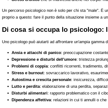
Un percorso psicologico non è solo per chi sta "male". È u
proprio a questo: fare il punto della situazione insieme a un
Di cosa si occupa lo psicologo: l
Uno psicologo può aiutarti ad affrontare un'ampia gamma di 
Ansia e attacchi di panico
: preoccupazione costante,
Depressione e disturbi dell'umore
: tristezza prolun
Problemi di coppia
: conflitti ricorrenti, tradimento, 
Stress e burnout
: sovraccarico lavorativo, esaurimen
Autostima e crescita personale
: insicurezza, diffic
Lutto e perdita
: elaborazione di una perdita, separaz
Disturbi alimentari
: rapporto problematico con il cib
Dipendenza affettiva
: relazioni in cui ti annulli o c