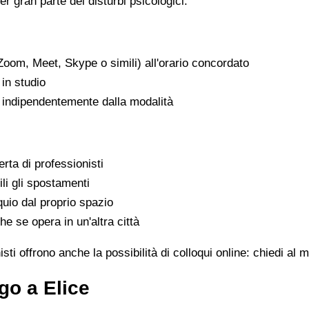
er gran parte dei disturbi psicologici.
Zoom, Meet, Skype o simili) all'orario concordato
in studio
, indipendentemente dalla modalità
rta di professionisti
ili gli spostamenti
uio dal proprio spazio
he se opera in un'altra città
sti offrono anche la possibilità di colloqui online: chiedi al
go a Elice