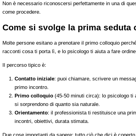
Non è necessario riconoscersi perfettamente in una di quest
come procedere.
Come si svolge la prima seduta 
Molte persone esitano a prenotare il primo colloquio perché
racconti cosa ti porta lì, e lo psicologo ti aiuta a fare ordine
Il percorso tipico è:
Contatto iniziale
: puoi chiamare, scrivere un messag
primo incontro.
Primo colloquio
(45-50 minuti circa): lo psicologo ti 
si sorprendono di quanto sia naturale.
Orientamento
: il professionista ti restituisce una p
incontri, obiettivi, durata stimata.
Due cose importanti da sapere: tutto ciò che dici è coperto 