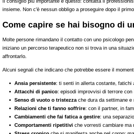
Il consiglio più importante è questo: contatta il profession
insieme. Non c'è nessun obbligo a proseguire dopo il primo
Come capire se hai bisogno di u
Molte persone rimandano il contatto con uno psicologo pens
iniziano un percorso terapeutico non si trova in una situa
affrontarlo.
Alcuni segnali che indicano che potrebbe essere il momento 
Ansia persistente
: ti senti in allerta costante, fatichi
Attacchi di panico
: episodi improvvisi di terrore con 
Senso di vuoto o tristezza
che dura da settimane e 
Relazioni che ti fanno soffrire
: con il partner, in fam
Cambiamenti che fai fatica a gestire
: una separazion
Comportamenti ripetitivi
che vorresti cambiare ma n
Stress cronico
che si manifesta anche nel corpo: mal 