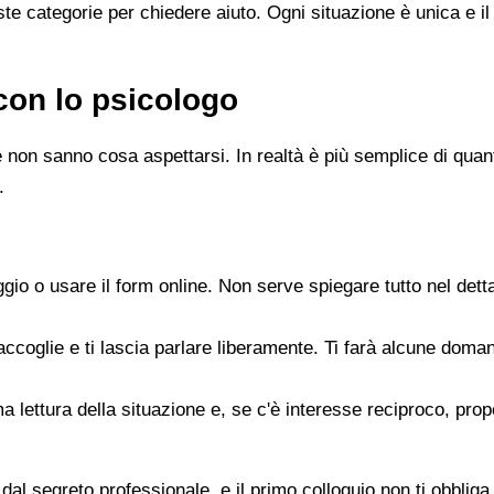
e categorie per chiedere aiuto. Ogni situazione è unica e il
con lo psicologo
 non sanno cosa aspettarsi. In realtà è più semplice di quanto
.
gio o usare il form online. Non serve spiegare tutto nel det
accoglie e ti lascia parlare liberamente. Ti farà alcune doman
rima lettura della situazione e, se c'è interesse reciproco, p
dal segreto professionale, e il primo colloquio non ti obbliga