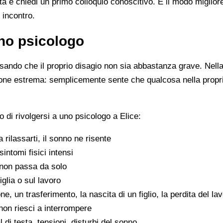
ista e chiedi un primo colloquio conoscitivo. È il modo miglio
 incontro.
no psicologo
ando che il proprio disagio non sia abbastanza grave. Nella 
zione estrema: semplicemente sente che qualcosa nella propr
di rivolgersi a uno psicologo a Elice:
 a rilassarti, il sonno ne risente
sintomi fisici intensi
non passa da solo
iglia o sul lavoro
e, un trasferimento, la nascita di un figlio, la perdita del la
on riesci a interrompere
di testa, tensioni, disturbi del sonno