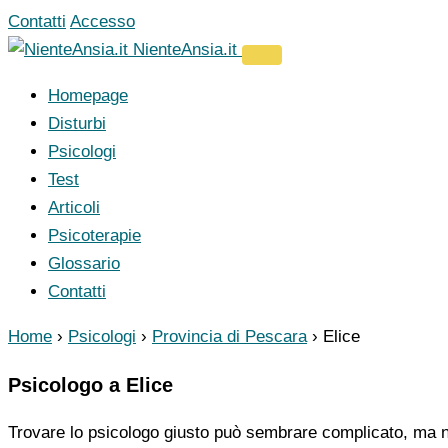
Vai
Contatti
Accesso
al
NienteAnsia.it
contenuto
Homepage
Disturbi
Psicologi
Test
Articoli
Psicoterapie
Glossario
Contatti
Home
›
Psicologi
›
Provincia di Pescara
›
Elice
Psicologo a Elice
Trovare lo psicologo giusto può sembrare complicato, ma no