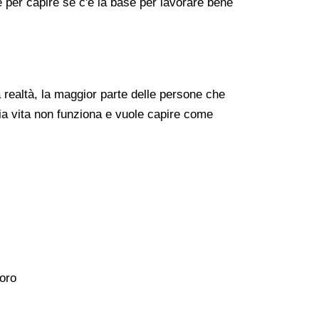
re per capire se c'è la base per lavorare bene
realtà, la maggior parte delle persone che
ia vita non funziona e vuole capire come
voro