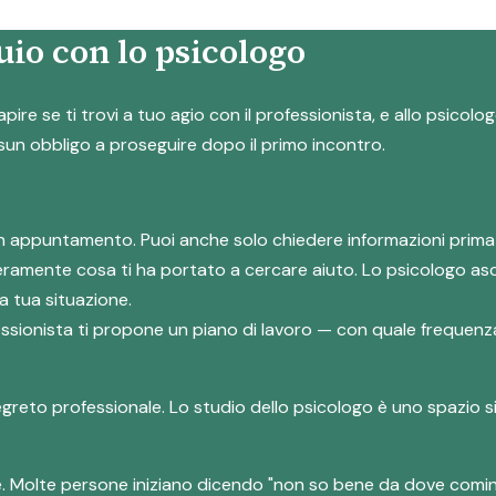
io con lo psicologo
apire se ti trovi a tuo agio con il professionista, e allo psico
ssun obbligo a proseguire dopo il primo incontro.
e un appuntamento. Puoi anche solo chiedere informazioni prima
eramente cosa ti ha portato a cercare aiuto. Lo psicologo asc
a tua situazione.
ofessionista ti propone un piano di lavoro — con quale frequenza
segreto professionale. Lo studio dello psicologo è uno spazio s
e. Molte persone iniziano dicendo "non so bene da dove comin