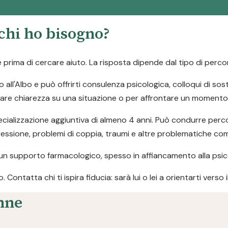
 chi ho bisogno?
rima di cercare aiuto. La risposta dipende dal tipo di percor
o all'Albo e può offrirti consulenza psicologica, colloqui di so
fare chiarezza su una situazione o per affrontare un momento d
ializzazione aggiuntiva di almeno 4 anni. Può condurre percor
pressione, problemi di coppia, traumi e altre problematiche co
un supporto farmacologico, spesso in affiancamento alla psic
ontatta chi ti ispira fiducia: sarà lui o lei a orientarti verso 
nne