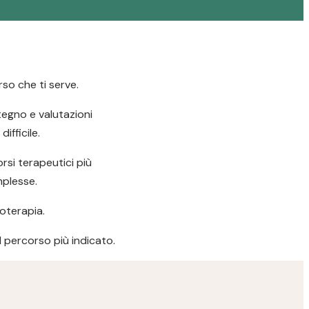
so che ti serve.
stegno e valutazioni
ifficile.
si terapeutici più
mplesse.
oterapia.
il percorso più indicato.