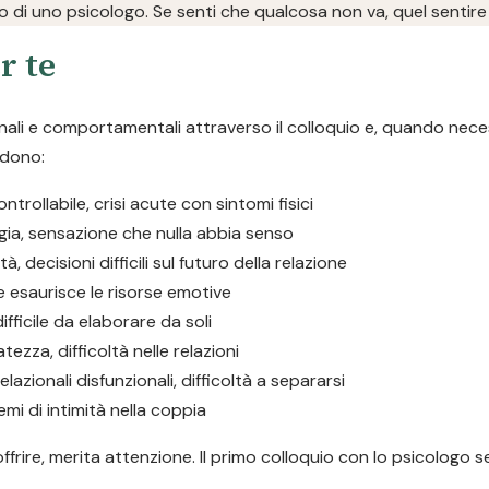
to di uno psicologo. Se senti che qualcosa non va, quel sentire 
r te
onali e comportamentali attraverso il colloquio e, quando neces
udono:
trollabile, crisi acute con sintomi fisici
gia, sensazione che nulla abbia senso
tà, decisioni difficili sul futuro della relazione
e esaurisce le risorse emotive
fficile da elaborare da soli
tezza, difficoltà nelle relazioni
elazionali disfunzionali, difficoltà a separarsi
lemi di intimità nella coppia
offrire, merita attenzione. Il primo colloquio con lo psicologo 