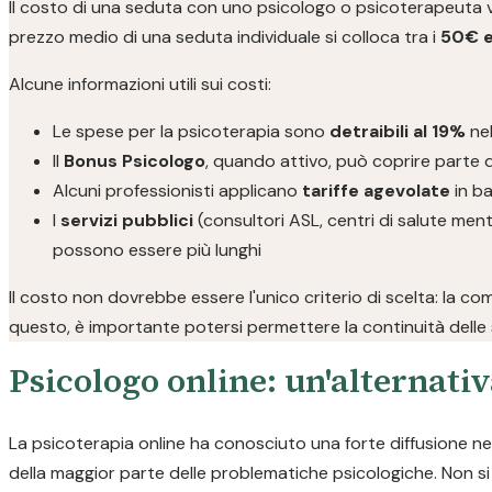
Il costo di una seduta con uno psicologo o psicoterapeuta varia
prezzo medio di una seduta individuale si colloca tra i
50€ e
Alcune informazioni utili sui costi:
Le spese per la psicoterapia sono
detraibili al 19%
nel
Il
Bonus Psicologo
, quando attivo, può coprire parte d
Alcuni professionisti applicano
tariffe agevolate
in ba
I
servizi pubblici
(consultori ASL, centri di salute ment
possono essere più lunghi
Il costo non dovrebbe essere l'unico criterio di scelta: la co
questo, è importante potersi permettere la continuità delle 
Psicologo online: un'alternativ
La psicoterapia online ha conosciuto una forte diffusione negl
della maggior parte delle problematiche psicologiche. Non si t