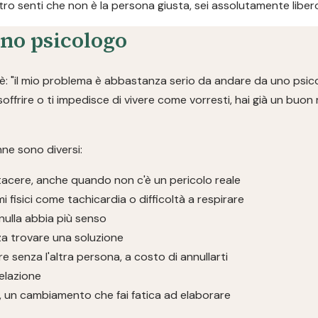
ntro senti che non è la persona giusta, sei assolutamente libero
no psicologo
: "il mio problema è abbastanza serio da andare da uno psico
 soffrire o ti impedisce di vivere come vorresti, hai già un buo
ne sono diversi:
tacere, anche quando non c'è un pericolo reale
isici come tachicardia o difficoltà a respirare
nulla abbia più senso
za trovare una soluzione
re senza l'altra persona, a costo di annullarti
relazione
a, un cambiamento che fai fatica ad elaborare