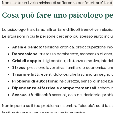
Non esiste un livello minimo di sofferenza per "meritare" l'aiu
Cosa può fare uno psicologo pe
Lo psicologo ti aiuta ad affrontare difficoltà emotive, relazi
Le situazioni in cui le persone cercano più spesso aiuto incl
Ansia e panico
: tensione cronica, preoccupazione incon
Depressione
: tristezza persistente, mancanza di ener
Crisi di coppia
: litigi continui, distanza emotiva, infedel
Stress
: pressione lavorativa, familiare o economica ch
Traumi e lutti
: eventi dolorosi che lasciano un segno di
Problemi di autostima
: insicurezza, senso di inadegua
Dipendenze affettive e comportamentali
: schemi r
Sessualità
: difficoltà sessuali, calo del desiderio, prob
Non importa se il tuo problema ti sembra "piccolo": se ti fa s
la situazione e a capire se e come intervenire.