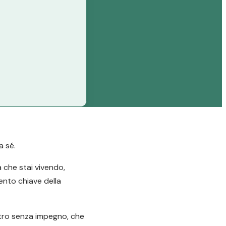
a sé.
a che stai vivendo,
mento chiave della
ntro senza impegno, che