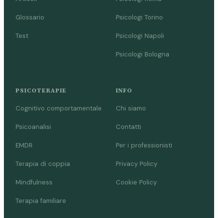
Glossario
Psicologi Torino
Test
Psicologi Napoli
Psicologi Bologna
PSICOTERAPIE
INFO
Cognitivo comportamentale
Chi siamo
Psicoanalisi
Contatti
EMDR
Per i professionisti
Terapia di coppia
Privacy Policy
Mindfulness
Cookie Policy
Terapia familiare