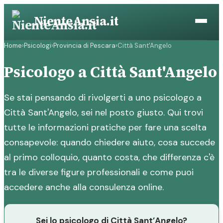
Vai
NienteAnsia.it
al
contenuto
Home
›
Psicologi
›
Provincia di Pescara
›
Città Sant'Angelo
Psicologo a Città Sant'Angelo
Se stai pensando di rivolgerti a uno psicologo a
Città Sant'Angelo, sei nel posto giusto. Qui trovi
tutte le informazioni pratiche per fare una scelta
consapevole: quando chiedere aiuto, cosa succede
al primo colloquio, quanto costa, che differenza c'è
tra le diverse figure professionali e come puoi
accedere anche alla consulenza online.
Sei lo psicologo di Città Sant’Angelo?