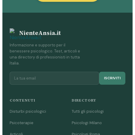
NienteAnsia.it
Informazione e supporto per il
benessere psicologico. Test, articoli e
una directory di professionisti in tutta
Italia.
ISCRIVITI
CONTENUTI
DIRECTORY
Disturbi psicologici
Tutti gli psicologi
Psicoterapie
Psicologi Milano
Articoli
Psicologi Roma