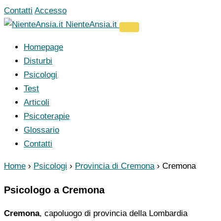
Vai
Contatti
Accesso
al
NienteAnsia.it
contenuto
Homepage
Disturbi
Psicologi
Test
Articoli
Psicoterapie
Glossario
Contatti
Home
›
Psicologi
›
Provincia di Cremona
›
Cremona
Psicologo a Cremona
Cremona
, capoluogo di provincia della Lombardia