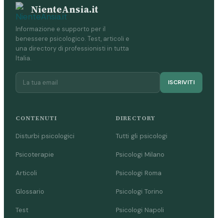
NienteAnsia.it
Informazione e supporto per il
benessere psicologico. Test, articoli e
una directory di professionisti in tutta
Italia.
ISCRIVITI
CONTENUTI
DIRECTORY
Disturbi psicologici
Tutti gli psicologi
Psicoterapie
Psicologi Milano
Articoli
Psicologi Roma
Glossario
Psicologi Torino
Test
Psicologi Napoli