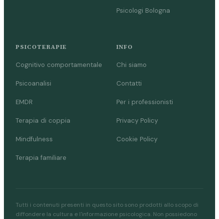
Psicologi Bologna
PSICOTERAPIE
INFO
Cognitivo comportamentale
Chi siamo
Psicoanalisi
Contatti
EMDR
Per i professionisti
Terapia di coppia
Privacy Policy
Mindfulness
Cookie Policy
Terapia familiare
Tutti i contenuti presenti in questo sito sono prodotti allo scopo di
diffondere la cultura e l'informazione psicologica. Non possiedono