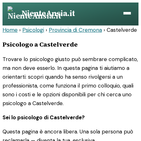
Vai
NienteAnsia.it
al
contenuto
Home
›
Psicologi
›
Provincia di Cremona
›
Castelverde
Psicologo a Castelverde
Trovare lo psicologo giusto può sembrare complicato,
ma non deve esserlo. In questa pagina ti aiutiamo a
orientarti: scopri quando ha senso rivolgersi a un
professionista, come funziona il primo colloquio, quali
sono i costi e le opzioni disponibili per chi cerca uno
psicologo a Castelverde.
Sei lo psicologo di Castelverde?
Questa pagina è ancora libera. Una sola persona può
reclamarla — diventa la tua, esclusiva.