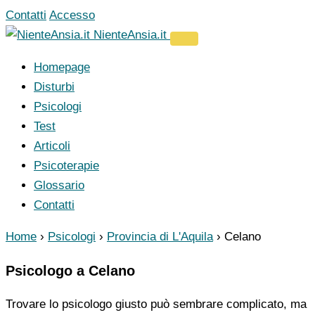
Vai
Contatti
Accesso
al
NienteAnsia.it
contenuto
Homepage
Disturbi
Psicologi
Test
Articoli
Psicoterapie
Glossario
Contatti
Home
›
Psicologi
›
Provincia di L'Aquila
›
Celano
Psicologo a Celano
Trovare lo psicologo giusto può sembrare complicato, ma